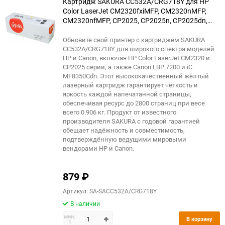
Картридж SAKURA CC532A/CRG718Y для HP
Color LaserJet CM2320fxiMFP, CM2320nMFP,
CM2320nfMFP, CP2025, CP2025n, CP2025dn,
CP2025x, Canon LBP 7200, 7200cn, iC MF8330,
8350Cdn, желтый, 2800 к.
Обновите свой принтер с картриджем SAKURA
CC532A/CRG718Y для широкого спектра моделей
HP и Canon, включая HP Color LaserJet CM2320 и
CP2025 серии, а также Canon LBP 7200 и iC
MF8350Cdn. Этот высококачественный жёлтый
лазерный картридж гарантирует чёткость и
яркость каждой напечатанной страницы,
обеспечивая ресурс до 2800 страниц при весе
всего 0.906 кг. Продукт от известного
производителя SAKURA с годовой гарантией
обещает надёжность и совместимость,
подтверждённую ведущими мировыми
вендорами HP и Canon.
879
₽
Артикул: SA-SACC532A/CRG718Y
В наличии
мин.
В корзину
1