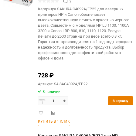
2
Картридж SAKURA C4092A/EP22 для лазерных
принтеров HP и Canon обеспечивает
высококачественную печать с яркостью черного
цвета. Совместим с моделями HP LJ 1100, 1100A,
3200 и Canon LBP-800, 810, 1110, 1120. Ресурс
печати до 2500 страниц при весе всего 0.8 кг.
Гарантия от производителя на 1 год подтверждает
надежность и долговечность продукта. Выбор
профессионалов для эффективной работы в
офисе и дома.
728
₽
Артикул: SA-SAC4092A/EP22
В наличии
мин.
В корзину
1
Добавить
Добавить
в
к
КУПИТЬ В 1 КЛИК
избранное
сравнению
Картридж SAKURA C4096A/EP32 для HP