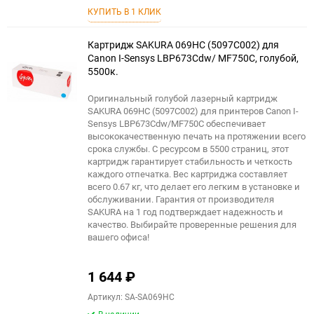
в
к
КУПИТЬ В 1 КЛИК
избранное
сравнению
Картридж SAKURA 069HC (5097C002) для
Сanon I-Sensys LBP673Cdw/ MF750C, голубой,
5500к.
Оригинальный голубой лазерный картридж
SAKURA 069HC (5097C002) для принтеров Canon I-
Sensys LBP673Cdw/MF750C обеспечивает
высококачественную печать на протяжении всего
срока службы. С ресурсом в 5500 страниц, этот
картридж гарантирует стабильность и четкость
каждого отпечатка. Вес картриджа составляет
всего 0.67 кг, что делает его легким в установке и
обслуживании. Гарантия от производителя
SAKURA на 1 год подтверждает надежность и
качество. Выбирайте проверенные решения для
вашего офиса!
1 644
₽
Артикул: SA-SA069HC