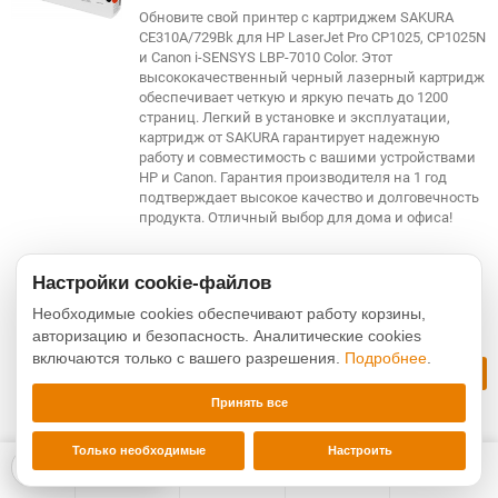
Обновите свой принтер с картриджем SAKURA
CE310A/729Bk для HP LaserJet Pro CP1025, CP1025N
и Canon i-SENSYS LBP-7010 Color. Этот
высококачественный черный лазерный картридж
обеспечивает четкую и яркую печать до 1200
страниц. Легкий в установке и эксплуатации,
картридж от SAKURA гарантирует надежную
работу и совместимость с вашими устройствами
HP и Canon. Гарантия производителя на 1 год
подтверждает высокое качество и долговечность
продукта. Отличный выбор для дома и офиса!
385
₽
Настройки cookie-файлов
Артикул: SA-SACE310A/729Bk
Необходимые cookies обеспечивают работу корзины,
авторизацию и безопасность. Аналитические cookies
В наличии
включаются только с вашего разрешения.
Подробнее
.
мин.
В корзину
1
Принять все
Добавить
Добавить
в
к
КУПИТЬ В 1 КЛИК
Только необходимые
Настроить
избранное
сравнению
Настройки cookies
0
0
0
0