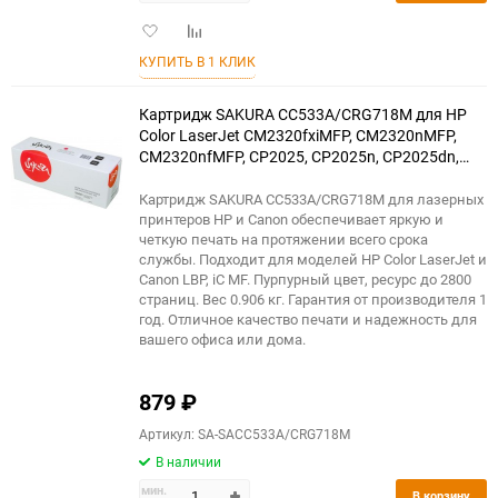
Добавить
Добавить
в
к
КУПИТЬ В 1 КЛИК
избранное
сравнению
Картридж SAKURA CC533A/CRG718M для HP
Color LaserJet CM2320fxiMFP, CM2320nMFP,
CM2320nfMFP, CP2025, CP2025n, CP2025dn,
CP2025x, Canon LBP 7200, 7200cn, iC MF8330,
8350Cdn, пурпурный, 2800 к.
Картридж SAKURA CC533A/CRG718M для лазерных
принтеров HP и Canon обеспечивает яркую и
четкую печать на протяжении всего срока
службы. Подходит для моделей HP Color LaserJet и
Canon LBP, iC MF. Пурпурный цвет, ресурс до 2800
страниц. Вес 0.906 кг. Гарантия от производителя 1
год. Отличное качество печати и надежность для
вашего офиса или дома.
879
₽
Артикул: SA-SACC533A/CRG718M
В наличии
мин.
В корзину