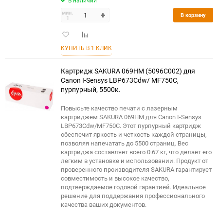
В наличии
мин.
В корзину
1
Добавить
Добавить
в
к
КУПИТЬ В 1 КЛИК
избранное
сравнению
Картридж SAKURA 069HM (5096C002) для
Сanon I-Sensys LBP673Cdw/ MF750C,
пурпурный, 5500к.
Повысьте качество печати с лазерным
картриджем SAKURA 069HM для Canon I-Sensys
LBP673Cdw/MF750C. Этот пурпурный картридж
обеспечит яркость и четкость каждой страницы,
позволяя напечатать до 5500 страниц. Вес
картриджа составляет всего 0.67 кг, что делает его
легким в установке и использовании. Продукт от
проверенного производителя SAKURA гарантирует
совместимость и высокое качество,
подтверждаемое годовой гарантией. Идеальное
решение для поддержания профессионального
качества ваших документов.