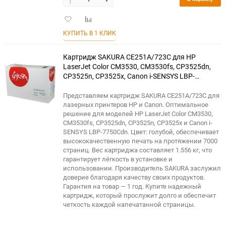
1
Добавить
Добавить
в
к
КУПИТЬ В 1 КЛИК
избранное
сравнению
Картридж SAKURA CE251A/723C для HP
LaserJet Color CM3530, CM3530fs, CP3525dn,
CP3525n, CP3525x, Canon i-SENSYS LBP-
7750Cdn, голубой, 7000 к.
Представляем картридж SAKURA CE251A/723C для
лазерных принтеров HP и Canon. Оптимальное
решение для моделей HP LaserJet Color CM3530,
CM3530fs, CP3525dn, CP3525n, CP3525x и Canon i-
SENSYS LBP-7750Cdn. Цвет: голубой, обеспечивает
высококачественную печать на протяжении 7000
страниц. Вес картриджа составляет 1.556 кг, что
гарантирует лёгкость в установке и
использовании. Производитель SAKURA заслужил
доверие благодаря качеству своих продуктов.
Гарантия на товар — 1 год. Купите надежный
картридж, который прослужит долго и обеспечит
четкость каждой напечатанной страницы.