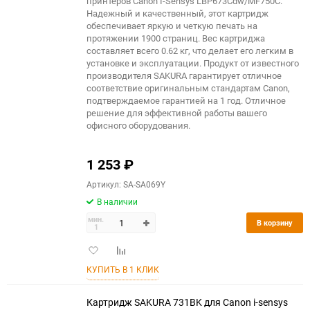
принтеров Canon I-Sensys LBP673Cdw/MF750C.
Надежный и качественный, этот картридж
обеспечивает яркую и четкую печать на
протяжении 1900 страниц. Вес картриджа
составляет всего 0.62 кг, что делает его легким в
установке и эксплуатации. Продукт от известного
производителя SAKURA гарантирует отличное
соответствие оригинальным стандартам Canon,
подтверждаемое гарантией на 1 год. Отличное
решение для эффективной работы вашего
офисного оборудования.
1 253
₽
Артикул: SA-SA069Y
В наличии
мин.
В корзину
1
Добавить
Добавить
в
к
КУПИТЬ В 1 КЛИК
избранное
сравнению
Картридж SAKURA 731BK для Canon i-sensys