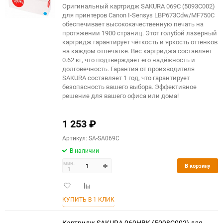
Оригинальный картридж SAKURA 069C (5093C002)
для принтеров Canon I-Sensys LBP673Cdw/MF750C
обеспечивает высококачественную печать на
протяжении 1900 страниц. Этот голубой лазерный
картридж гарантирует чёткость и яркость оттенков
на каждом отпечатке. Вес картриджа составляет
0.62 кг, что подтверждает его надёжность и
долговечность. Гарантия от производителя
SAKURA составляет 1 год, что гарантирует
безопасность вашего выбора. Эффективное
решение для вашего офиса или дома!
1 253
₽
Артикул: SA-SA069C
В наличии
мин.
В корзину
1
Добавить
Добавить
в
к
КУПИТЬ В 1 КЛИК
избранное
сравнению
Картридж SAKURA 069HBK (5098C002) для