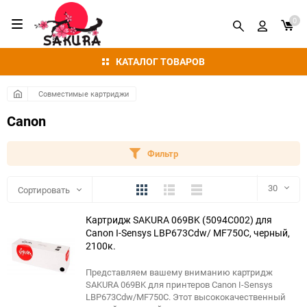
0
КАТАЛОГ ТОВАРОВ
Совместимые картриджи
Canon
Фильтр
Плитка
Подробно
Компактно
30
Сортировать
Картридж SAKURA 069BK (5094C002) для
30
Сanon I-Sensys LBP673Cdw/ MF750C, черный,
2100к.
60
Представляем вашему вниманию картридж
90
SAKURA 069BK для принтеров Canon I-Sensys
LBP673Cdw/MF750C. Этот высококачественный