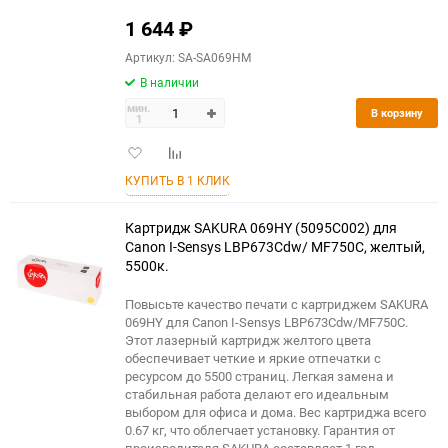
1 644
₽
Артикул: SA-SA069HM
В наличии
мин.
В корзину
1
Добавить
Добавить
в
к
КУПИТЬ В 1 КЛИК
избранное
сравнению
Картридж SAKURA 069HY (5095C002) для
Сanon I-Sensys LBP673Cdw/ MF750C, желтый,
5500к.
Повысьте качество печати с картриджем SAKURA
069HY для Canon I-Sensys LBP673Cdw/MF750C.
Этот лазерный картридж желтого цвета
обеспечивает четкие и яркие отпечатки с
ресурсом до 5500 страниц. Легкая замена и
стабильная работа делают его идеальным
выбором для офиса и дома. Вес картриджа всего
0.67 кг, что облегчает установку. Гарантия от