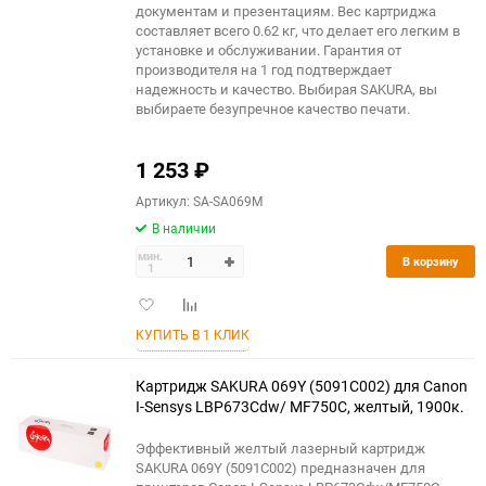
документам и презентациям. Вес картриджа
составляет всего 0.62 кг, что делает его легким в
установке и обслуживании. Гарантия от
производителя на 1 год подтверждает
надежность и качество. Выбирая SAKURA, вы
выбираете безупречное качество печати.
1 253
₽
Артикул: SA-SA069M
В наличии
мин.
В корзину
1
Добавить
Добавить
в
к
КУПИТЬ В 1 КЛИК
избранное
сравнению
Картридж SAKURA 069Y (5091C002) для Сanon
I-Sensys LBP673Cdw/ MF750C, желтый, 1900к.
Эффективный желтый лазерный картридж
SAKURA 069Y (5091C002) предназначен для