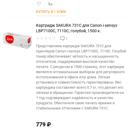
Добавить
Добавить
в
к
КУПИТЬ В 1 КЛИК
избранное
сравнению
Картридж SAKURA 731C для Canon i-sensys
LBP7100C, 7110C, голубой, 1500 к.
1
Представляем картридж SAKURA 731C для
принтеров Canon i-sensys LBP7100C, 7110C. Голубой
тонер обеспечивает чёткость и насыщенность
отпечатков, поддерживая высокое качество
печати. С ресурсом в 1500 страниц, этот картридж
является оптимальным выбором для регулярного
использования в офисе или дома. Легкая
установка и совместимость гарантированы. Вес
картриджа составляет всего 0.7 кг, что делает его
лёгким в обращении. Гарантия производителя на
1 год подтверждает надёжность и качество
продукта. Обеспечьте свою печать яркими и
стабильными оттисками с SAKURA 731C.
779
₽