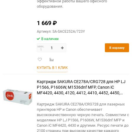
эффективной работы вашего офисного
оборудования.
1 669
₽
Артикул: SA-SACE252A/723Y
В наличии
мин.
В корзину
1
Добавить
Добавить
в
к
КУПИТЬ В 1 КЛИК
избранное
сравнению
Картридж SAKURA CE278A/CRG728 для HP LJ
Р1566, Р1606W, M1536dnf MFP, Canon iC
MF4420, 4430, 4120, 4412, 4410, 4452, 4450,
4550, 4570, 4580, D520, черный, 2100 к.
Картридж SAKURA CE278A/CRG728 для лазерных
принтеров HP и Canon обеспечивает
высококачественную черную печать. Совместим с
моделями HP LJ P1566, P1606W, M1536dnf MFP и
Canon iC MF4420, 4430 и другими. Ресурс печати до
2100 страниц при высоком качестве каждого