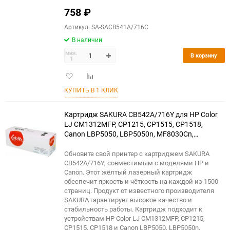
758
₽
Артикул: SA-SACB541A/716C
В наличии
мин.
В корзину
1
Добавить
Добавить
в
к
КУПИТЬ В 1 КЛИК
избранное
сравнению
Картридж SAKURA CB542A/716Y для HP Color
LJ CM1312MFP, CP1215, CP1515, CP1518,
Canon LBP5050, LBP5050n, MF8030Cn,
MF8040Cn, MF8050Cn, MF8080Cw, желтый,
1500 к.
Обновите свой принтер с картриджем SAKURA
CB542A/716Y, совместимым с моделями HP и
Canon. Этот жёлтый лазерный картридж
обеспечит яркость и чёткость на каждой из 1500
страниц. Продукт от известного производителя
SAKURA гарантирует высокое качество и
стабильность работы. Картридж подходит к
устройствам HP Color LJ CM1312MFP, CP1215,
CP1515, CP1518 и Canon LBP5050, LBP5050n,