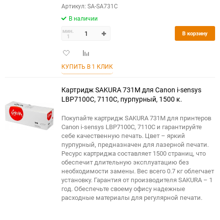
Артикул: SA-SA731C
В наличии
мин.
В корзину
1
Добавить
Добавить
в
к
КУПИТЬ В 1 КЛИК
избранное
сравнению
Картридж SAKURA 731M для Canon i-sensys
LBP7100C, 7110C, пурпурный, 1500 к.
Покупайте картридж SAKURA 731M для принтеров
Canon i-sensys LBP7100C, 7110C и гарантируйте
себе качественную печать. Цвет – яркий
пурпурный, предназначен для лазерной печати.
Ресурс картриджа составляет 1500 страниц, что
обеспечит длительную эксплуатацию без
необходимости замены. Вес всего 0.7 кг облегчает
установку. Гарантия от производителя SAKURA – 1
год. Обеспечьте своему офису надежные
расходные материалы для регулярной печати.