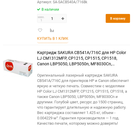
Артикул: SA-SACB540A/716Bk
В наличии
мин.
В корзину
1
Добавить
Добавить
в
к
КУПИТЬ В 1 КЛИК
избранное
сравнению
Картридж SAKURA CB541A/716C для HP Color
LJ CM1312MFP, CP1215, CP1515, CP1518,
Canon LBP5050, LBP5050n, MF8030Cn,
MF8040Cn, MF8050Cn, MF8080Cw, голубой,
1500 к.
Оригинальный лазерный картридж SAKURA
CB541A/716C для принтеров HP и Canon обеспечит
яркую и четкую печать. Совместим с моделями
HP Color LJ CM1312MFP, CP1215, CP1515, CP1518, а
также Canon LBP5050, LBP5050n, MF8030Cn и
другими. Голубой цвет, ресурс до 1500 страниц,
что гарантирует длительную и надежную работу.
Вес картриджа составляет 1.425 кг, объем -
0.004229 м³. Гарантия производителя — 1 год.
Качество печати, которому можно доверять!