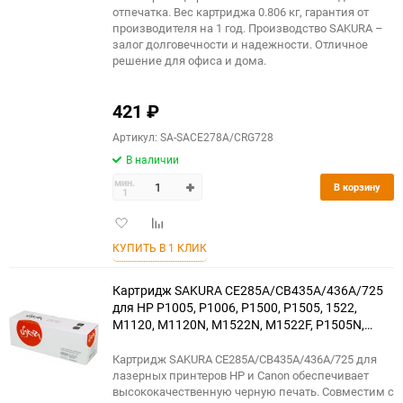
отпечатка. Вес картриджа 0.806 кг, гарантия от
производителя на 1 год. Производство SAKURA –
залог долговечности и надежности. Отличное
решение для офиса и дома.
421
₽
Артикул: SA-SACE278A/CRG728
В наличии
мин.
В корзину
1
Добавить
Добавить
в
к
КУПИТЬ В 1 КЛИК
избранное
сравнению
Картридж SAKURA CE285A/CB435A/436A/725
для HP P1005, P1006, P1500, P1505, 1522,
M1120, M1120N, M1522N, M1522F, P1505N,
P1102, P1102W, Canon LBP6000, 6018, 6020,
6030, MF3010, черный, 2000 к.
Картридж SAKURA CE285A/CB435A/436A/725 для
лазерных принтеров HP и Canon обеспечивает
высококачественную черную печать. Совместим с