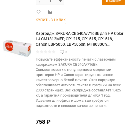
В корзину
1
Добавить
Добавить
в
к
КУПИТЬ В 1 КЛИК
избранное
сравнению
Картридж SAKURA CB540A/716Bk для HP Color
LJ CM1312MFP, CP1215, CP1515, CP1518,
Canon LBP5050, LBP5050n, MF8030Cn,
MF8040Cn, MF8050Cn, MF8080Cw, черный,
3
2300 к.
Повысьте эффективность печати с лазерным
картриджем SAKURA CB540A/716Bk.
Совместимость с популярными моделями
принтеров HP и Canon гарантирует отличное
качество черно-белой печати. Этот картридж
обеспечивает четкость текста и графики на всех
2300 страницах. Вес картриджа составляет 1.425
кг, а гарантия производителя длится 1 год.
Идеален для офиса и дома, где требуется
надежность и высокое качество печати.
758
₽