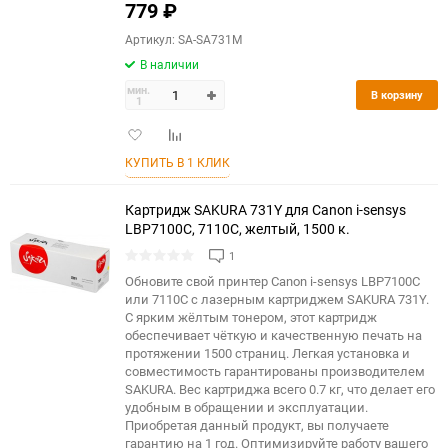
779
₽
Артикул: SA-SA731M
В наличии
мин.
В корзину
1
Добавить
Добавить
в
к
КУПИТЬ В 1 КЛИК
избранное
сравнению
Картридж SAKURA 731Y для Canon i-sensys
LBP7100C, 7110C, желтый, 1500 к.
1
Обновите свой принтер Canon i-sensys LBP7100C
или 7110C с лазерным картриджем SAKURA 731Y.
С ярким жёлтым тонером, этот картридж
обеспечивает чёткую и качественную печать на
протяжении 1500 страниц. Легкая установка и
совместимость гарантированы производителем
SAKURA. Вес картриджа всего 0.7 кг, что делает его
удобным в обращении и эксплуатации.
Приобретая данный продукт, вы получаете
гарантию на 1 год. Оптимизируйте работу вашего