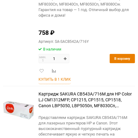
MF8030Cn, MF8040Cn, MF8050Cn, MF8080Cw.
Гарантия на товар — 1 год. Отличный выбор для
офиса и дома!
758
₽
Артикул: SA-SACB542A/716Y
В наличии
мин.
В корзину
1
Добавить
Добавить
в
к
КУПИТЬ В 1 КЛИК
избранное
сравнению
Картридж SAKURA CB543A/716M для HP Color
LJ CM1312MFP, CP1215, CP1515, CP1518,
Canon LBP5050, LBP5050n, MF8030Cn,
MF8040Cn, MF8050Cn, MF8080Cw, пурпурный,
1500 к.
Представляем картридж SAKURA CB543A/716M
для лазерных принтеров HP и Canon. Этот
высококачественный пурпурный картридж
обеспечивает яркую и четкую печать на