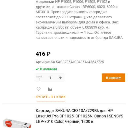
моделями HP P1005, P1006, P1505, P1102 и
другими, а также с Canon LBP6000, 6020, 6030 и
MF3010. Производительность картриджа
составляет до 2000 страниц, что делает его
экономичным выбором для дома и офиса. Вес
картриджа 0.806 кг, объем 0.003819 куб. м.
Гарантия производителя — 1 год. Отличное
качество печати и надежность от бренда SAKURA.
416
₽
Артикул: SA-SACE285A/CB435A/436A/725
В наличии
мин.
В корзину
1
Добавить
Добавить
в
к
КУПИТЬ В 1 КЛИК
избранное
сравнению
Картридж SAKURA CE310A/729Bk для HP
LaserJet Pro CP1025, CP1025N, Canon i-SENSYS
LBP-7010 Color, черный, 1200 к.