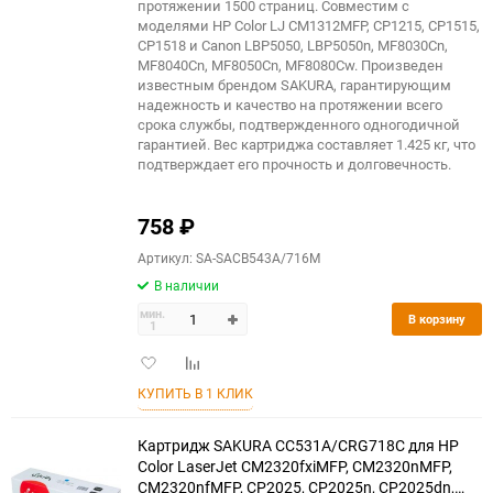
протяжении 1500 страниц. Совместим с
моделями HP Color LJ CM1312MFP, CP1215, CP1515,
CP1518 и Canon LBP5050, LBP5050n, MF8030Cn,
MF8040Cn, MF8050Cn, MF8080Cw. Произведен
известным брендом SAKURA, гарантирующим
надежность и качество на протяжении всего
срока службы, подтвержденного одногодичной
гарантией. Вес картриджа составляет 1.425 кг, что
подтверждает его прочность и долговечность.
758
₽
Артикул: SA-SACB543A/716M
В наличии
мин.
В корзину
1
Добавить
Добавить
в
к
КУПИТЬ В 1 КЛИК
избранное
сравнению
Картридж SAKURA CC531A/CRG718C для HP
Color LaserJet CM2320fxiMFP, CM2320nMFP,
CM2320nfMFP, CP2025, CP2025n, CP2025dn,