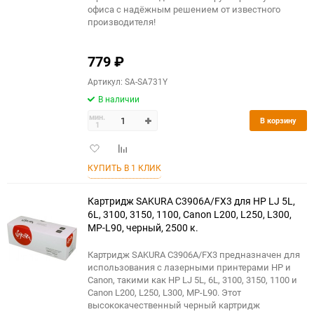
офиса с надёжным решением от известного
производителя!
779
₽
Артикул: SA-SA731Y
В наличии
мин.
В корзину
1
Добавить
Добавить
в
к
КУПИТЬ В 1 КЛИК
избранное
сравнению
Картридж SAKURA C3906A/FX3 для HP LJ 5L,
6L, 3100, 3150, 1100, Canon L200, L250, L300,
MP-L90, черный, 2500 к.
Картридж SAKURA C3906A/FX3 предназначен для
использования с лазерными принтерами HP и
Canon, такими как HP LJ 5L, 6L, 3100, 3150, 1100 и
Canon L200, L250, L300, MP-L90. Этот
высококачественный черный картридж