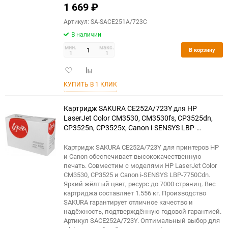
1 669
₽
Артикул: SA-SACE251A/723C
В наличии
мин.
макс.
В корзину
1
1
Добавить
Добавить
в
к
КУПИТЬ В 1 КЛИК
избранное
сравнению
Картридж SAKURA CE252A/723Y для HP
LaserJet Color CM3530, CM3530fs, CP3525dn,
CP3525n, CP3525x, Canon i-SENSYS LBP-
7750Cdn, желтый, 7000 к.
Картридж SAKURA CE252A/723Y для принтеров HP
и Canon обеспечивает высококачественную
печать. Совместим с моделями HP LaserJet Color
CM3530, CP3525 и Canon i-SENSYS LBP-7750Cdn.
Яркий жёлтый цвет, ресурс до 7000 страниц. Вес
картриджа составляет 1.556 кг. Производство
SAKURA гарантирует отличное качество и
надёжность, подтверждённую годовой гарантией.
Артикул SACE252A/723Y. Оптимальный выбор для