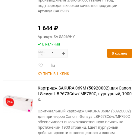
производителя SAKURA составляет 1 год,
подтверждая высокое качество продукции.
Артикул SA069HY.
1 644
₽
Артикул: SA-SA069HY
В наличии
мин.
В корзину
1
Добавить
Добавить
в
к
КУПИТЬ В 1 КЛИК
избранное
сравнению
Картридж SAKURA 069M (5092C002) для Сanon
I-Sensys LBP673Cdw/ MF750C, пурпурный, 1900
к.
Оригинальный картридж SAKURA 069M (5092C002)
для принтеров Canon I-Sensys LBP673Cdw/MF750C
обеспечивает высококачественную печать на
протяжении 1900 страниц. Цвет пурпурный
добавит яркости и насыщенности вашим