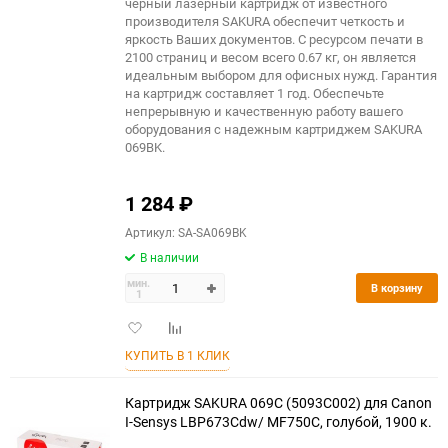
150
черный лазерный картридж от известного
производителя SAKURA обеспечит четкость и
яркость Ваших документов. С ресурсом печати в
2100 страниц и весом всего 0.67 кг, он является
идеальным выбором для офисных нужд. Гарантия
на картридж составляет 1 год. Обеспечьте
непрерывную и качественную работу вашего
оборудования с надежным картриджем SAKURA
069BK.
1 284
₽
Артикул: SA-SA069BK
В наличии
мин.
В корзину
1
Добавить
Добавить
в
к
КУПИТЬ В 1 КЛИК
избранное
сравнению
Картридж SAKURA 069C (5093C002) для Сanon
I-Sensys LBP673Cdw/ MF750C, голубой, 1900 к.