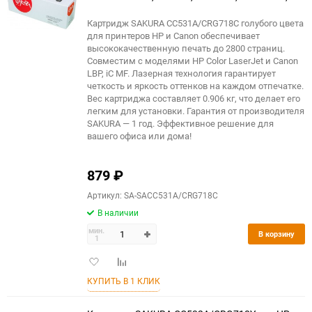
CP2025x, Canon LBP 7200, 7200cn, iC MF8330,
8350Cdn, голубой, 2800 к.
Картридж SAKURA CC531A/CRG718C голубого цвета
для принтеров HP и Canon обеспечивает
высококачественную печать до 2800 страниц.
Совместим с моделями HP Color LaserJet и Canon
LBP, iC MF. Лазерная технология гарантирует
четкость и яркость оттенков на каждом отпечатке.
Вес картриджа составляет 0.906 кг, что делает его
легким для установки. Гарантия от производителя
SAKURA — 1 год. Эффективное решение для
вашего офиса или дома!
879
₽
Артикул: SA-SACC531A/CRG718C
В наличии
мин.
В корзину
1
Добавить
Добавить
в
к
КУПИТЬ В 1 КЛИК
избранное
сравнению