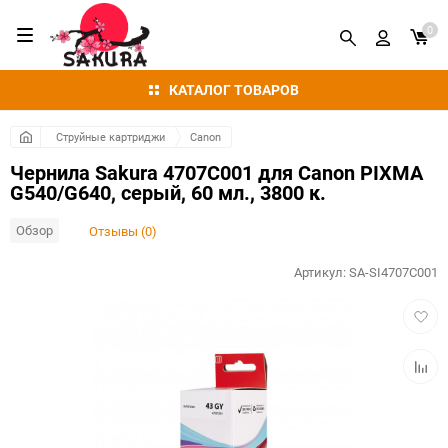
0
КАТАЛОГ ТОВАРОВ
Струйные картриджи
Canon
Чернила Sakura 4707C001 для Canon PIXMA
G540/G640, серый, 60 мл., 3800 к.
Обзор
Отзывы (0)
Артикул:
SA-SI4707C001
Добав
в
избра
Добав
к
сравн