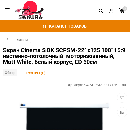
0
КАТАЛОГ ТОВАРОВ
Экраны
Экран Cinema S'OK SCPSM-221x125 100'' 16:9
настенно-потолочный, моторизованный,
Matt White, белый корпус, ED 60см
Обзор
Отзывы (0)
Артикул:
SA-SCPSM-221x125-ED60
Добав
в
избра
Добав
к
сравн