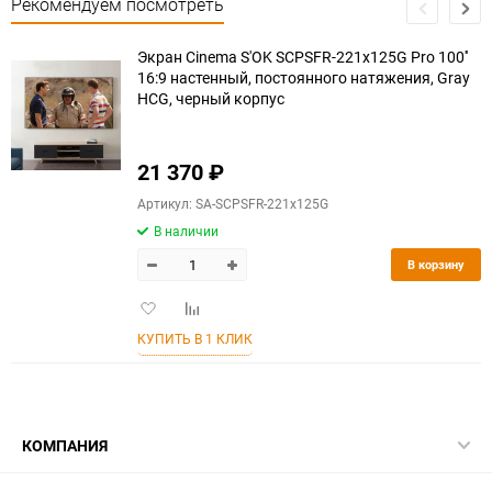
Рекомендуем посмотреть
Экран Cinema S'OK SCPSFR-221x125G Pro 100''
16:9 настенный, постоянного натяжения, Gray
HCG, черный корпус
21 370
₽
Артикул: SA-SCPSFR-221x125G
В наличии
В корзину
Добавить
Добавить
в
к
КУПИТЬ В 1 КЛИК
избранное
сравнению
КОМПАНИЯ