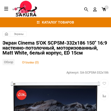
0
КАТАЛОГ ТОВАРОВ
Экраны
Экран Cinema S'OK SCPSM-332x186 150'' 16:9
настенно-потолочный, моторизованный,
Matt White, белый корпус, ED 15см
Обзор
Отзывы (0)
Артикул:
SA-SCPSM-332x186
Добав
в
избра
Добав
к
сравн