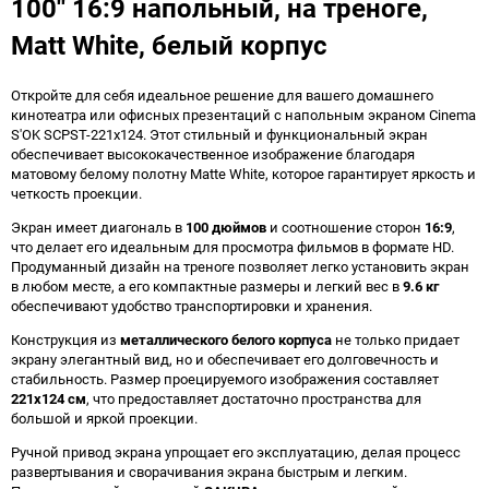
100'' 16:9 напольный, на треноге,
Matt White, белый корпус
Откройте для себя идеальное решение для вашего домашнего
кинотеатра или офисных презентаций с напольным экраном Cinema
S'OK SCPST-221x124. Этот стильный и функциональный экран
обеспечивает высококачественное изображение благодаря
матовому белому полотну Matte White, которое гарантирует яркость и
четкость проекции.
Экран имеет диагональ в
100 дюймов
и соотношение сторон
16:9
,
что делает его идеальным для просмотра фильмов в формате HD.
Продуманный дизайн на треноге позволяет легко установить экран
в любом месте, а его компактные размеры и легкий вес в
9.6 кг
обеспечивают удобство транспортировки и хранения.
Конструкция из
металлического белого корпуса
не только придает
экрану элегантный вид, но и обеспечивает его долговечность и
стабильность. Размер проецируемого изображения составляет
221x124 см
, что предоставляет достаточно пространства для
большой и яркой проекции.
Ручной привод экрана упрощает его эксплуатацию, делая процесс
развертывания и сворачивания экрана быстрым и легким.