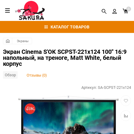
0
КАТАЛОГ ТОВАРОВ
Экраны
Экран Cinema S'OK SCPST-221x124 100'' 16:9
напольный, на треноге, Matt White, белый
корпус
Обзор
Отзывы (0)
Артикул:
SA-SCPST-221x124
Добав
в
избра
Добав
к
сравн