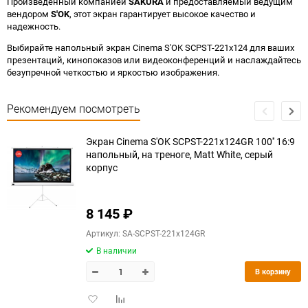
Произведенный компанией
SAKURA
и предоставляемый ведущим
вендором
S'OK
, этот экран гарантирует высокое качество и
надежность.
Выбирайте напольный экран Cinema S'OK SCPST-221x124 для ваших
презентаций, кинопоказов или видеоконференций и наслаждайтесь
безупречной четкостью и яркостью изображения.
Рекомендуем посмотреть
Экран Cinema S'OK SCPST-221x124GR 100'' 16:9
напольный, на треноге, Matt White, серый
корпус
8 145
₽
Артикул: SA-SCPST-221x124GR
В наличии
В корзину
Добавить
Добавить