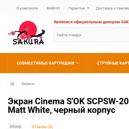
О компании
ВАЖНО
Гарантии
Доставка и самов
Являемся официальным дилером SAKURA
СОВМЕСТИМЫЕ КАРТРИДЖИ
СТРУЙНЫЕ КА
Brother
Brother
Экраны
Canon
Canon
Экран Cinema S'OK SCPSW-200
Matt White, черный корпус
Epson
Epson
HP
HP
Обзор
Отзывы (0)