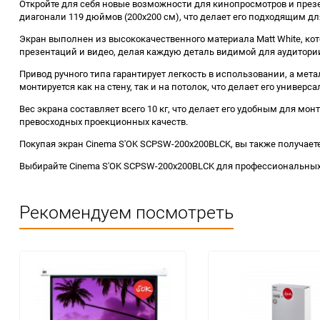
Откройте для себя новые возможности для кинопросмотров и пре
диагонали 119 дюймов (200x200 см), что делает его подходящим дл
Экран выполнен из высококачественного материала Matt White, ко
презентаций и видео, делая каждую деталь видимой для аудитори
Привод ручного типа гарантирует легкость в использовании, а мет
монтируется как на стену, так и на потолок, что делает его унив
Вес экрана составляет всего 10 кг, что делает его удобным для м
превосходных проекционных качеств.
Покупая экран Cinema S'OK SCPSW-200x200BLCK, вы также получаете
Выбирайте Cinema S'OK SCPSW-200x200BLCK для профессиональны
Рекомендуем посмотреть