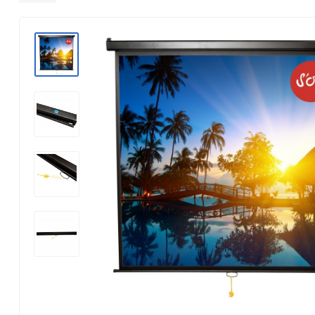
Konica Minolta
Kyocera Mita
Lexmark
OKI
Panasonic
Pantum
Ricoh
Samsung
Xerox