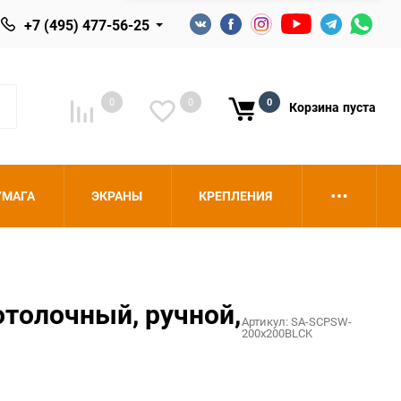
+7 (495) 477-56-25
0
0
0
Корзина
пуста
УМАГА
ЭКРАНЫ
КРЕПЛЕНИЯ
отолочный, ручной,
Артикул:
SA-SCPSW-
200x200BLCK