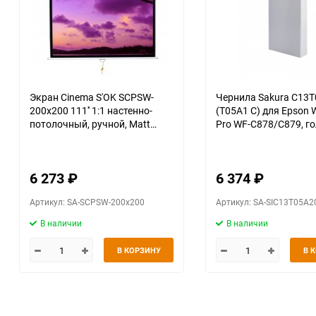
Экран Cinema S'OK SCPSW-
Чернила Sakura C13
200x200 111'' 1:1 настенно-
(T05A1 C) для Epson 
потолочный, ручной, Matt
Pro WF-C878/C879, го
White, белый корпус
215 мл., 20000 к.
6 273
₽
6 374
₽
Артикул: SA-SCPSW-200x200
Артикул: SA-SIC13T05A2
В наличии
В наличии
В КОРЗИНУ
В 