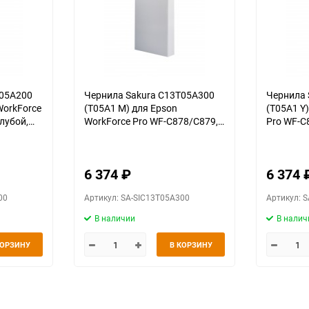
T05A200
Чернила Sakura C13T05A300
Чернила 
WorkForce
(T05A1 M) для Epson
(T05A1 Y
лубой,
WorkForce Pro WF-C878/C879,
Pro WF-C
пурпурный, 215 мл., 20000 к.
215 мл., 
6 374
₽
6 374
00
Артикул: SA-SIC13T05A300
Артикул: 
В наличии
В налич
КОРЗИНУ
В КОРЗИНУ