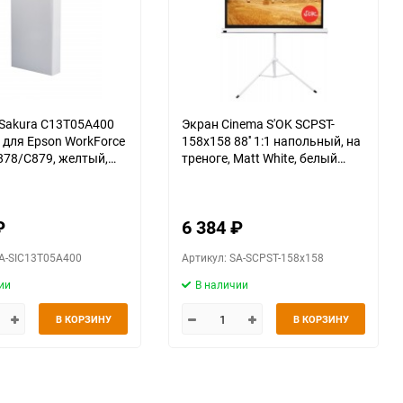
Sakura C13T05A400
Экран Cinema S'OK SCPST-
) для Epson WorkForce
158x158 88'' 1:1 напольный, на
878/C879, желтый,
треноге, Matt White, белый
20000 к.
корпус
₽
6 384
₽
SA-SIC13T05A400
Артикул: SA-SCPST-158x158
ии
В наличии
В КОРЗИНУ
В КОРЗИНУ