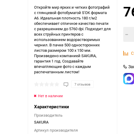
7
Откройте мир ярких и четких фотографий
с глянцевой фотобумагой S'OK формата
А6. Идеальная плотность 180 г/м2
обеспечивает отличное качество печати
с разрешением до 5760 dpi. Подходит для
всех струйных принтеров с
использованием водорастворимых
чернил. В пачке 500 односторонних
листов размером 100 x 150 мм.
С
Произведено компанией SAKURA,
гарантия 1 год. Создавайте
впечатляющие фото с каждым
За
распечатанным листом!
7 отзывов
Нет в наличии
Характеристики
Производитель
SAKURA
Артикул производителя