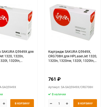
SAKURA Q5949X для
Картридж SAKURA Q5949X,
et 1320, 1320n,
CRG708H для HPLaserJet 1320,
320t, 1320tn,
1320n, 1320nw, 1320t, 1320tn,
, M3392mfp, черный,
M3390mfp, M3392mfp, CANON
LBP3300, 3330, 3360, черный,
6000 к.
761
₽
SA-SAQ5949X
Артикул: SA-SAQ5949X/CRG708H
ии
В наличии
В КОРЗИНУ
В КОРЗИНУ