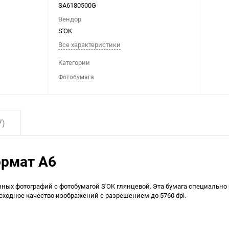
SA6180500G
Вендор
S'OK
Все характеристики
Категории
Фотобумага
7)
ормат А6
ных фотографий с фотобумагой S'OK глянцевой. Эта бумага специально
одное качество изображений с разрешением до 5760 dpi.