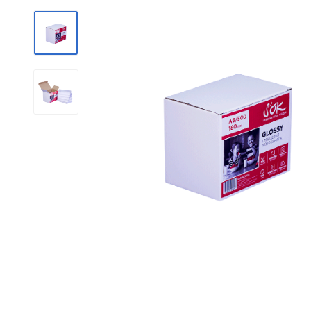
Konica Minolta
Kyocera Mita
Lexmark
OKI
Panasonic
Pantum
Ricoh
Samsung
Xerox