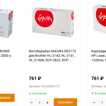
DR2085
Фотобарабан SAKURA DR2175
Картридж 
12000 к.
для Brother HL-2140, HL-2141,
HP LaserJ
HL-2150N, DCP-2822, DCP-
1320nw, 1
7030, DCP-7040, MFC-7450,
M3390mfp
MFC-7840N, MFC-7340,
6000 к.
черный, 12000 к.
761
₽
761
₽
Артикул: SA-SADR2175
Артикул: 
В наличии
В налич
КОРЗИНУ
В КОРЗИНУ