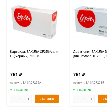
Картридж SAKURA CF256A для
Драм юнит SAKURA 
HP, черный, 7400 к.
для Brother HL-2035, 
761
₽
761
₽
Артикул: SA-SACF256A
Артикул: SA-SADR2085
В наличии
В наличии
В КОРЗИНУ
В 