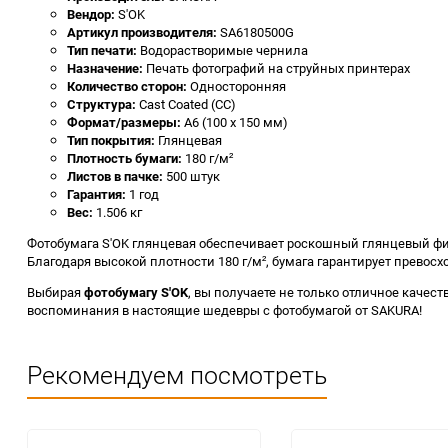
Вендор:
S'OK
Артикул производителя:
SA6180500G
Тип печати:
Водорастворимые чернила
Назначение:
Печать фотографий на струйных принтерах
Количество сторон:
Односторонняя
Структура:
Cast Coated (CC)
Формат/размеры:
A6 (100 x 150 мм)
Тип покрытия:
Глянцевая
Плотность бумаги:
180 г/м²
Листов в пачке:
500 штук
Гарантия:
1 год
Вес:
1.506 кг
Фотобумага S'OK глянцевая обеспечивает роскошный глянцевый ф
Благодаря высокой плотности 180 г/м², бумага гарантирует превос
Выбирая
фотобумагу S'OK
, вы получаете не только отличное качес
воспоминания в настоящие шедевры с фотобумагой от SAKURA!
Рекомендуем посмотреть