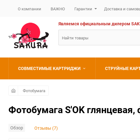
О компании
ВАЖНО
Гарантии
Доставка и самов
Являемся официальным дилером SAKURA
СОВМЕСТИМЫЕ КАРТРИДЖИ
СТРУЙНЫЕ КА
Brother
Brother
Фотобумага
Canon
Canon
Фотобумага S'OK глянцевая, 
Epson
Epson
Обзор
Отзывы (7)
HP
HP