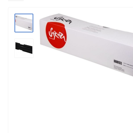
Konica Minolta
Kyocera Mita
Lexmark
OKI
Panasonic
Pantum
Ricoh
Samsung
Xerox