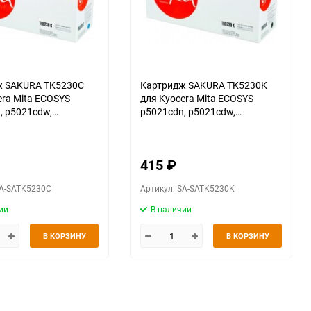
ж SAKURA TK5230C
Картридж SAKURA TK5230K
era Mita ECOSYS
для Kyocera Mita ECOSYS
, p5021cdw,
p5021cdn, p5021cdw,
, p5521cdw, голубой,
p5221cdn, p5521cdw, черный,
2600 к.
415
₽
SA-SATK5230C
Артикул: SA-SATK5230K
ии
В наличии
В КОРЗИНУ
В КОРЗИНУ