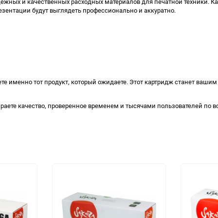
дежных и качественных расходных материалов для печатной техники. К
езентации будут выглядеть профессионально и аккуратно.
аете именно тот продукт, который ожидаете. Этот картридж станет ва
раете качество, проверенное временем и тысячами пользователей по в