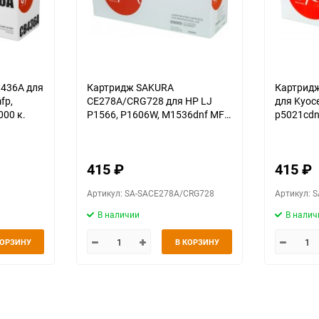
436A для
Картридж SAKURA
Картрид
fp,
CE278A/CRG728 для HP LJ
для Kyoc
000 к.
Р1566, Р1606W, M1536dnf MFP,
p5021cdn
Canon iC MF4420, 4430, 4120,
p5221cdn
4412, 4410, 4452, 4450, 4550,
2200 к.
4570, 4580, D520, черный, 2100
415
₽
415
₽
к.
Артикул: SA-SACE278A/CRG728
Артикул: 
В наличии
В налич
КОРЗИНУ
В КОРЗИНУ