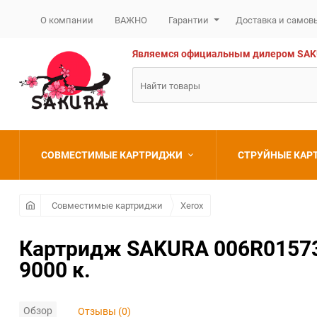
О компании
ВАЖНО
Гарантии
Доставка и самов
Являемся официальным дилером SAKURA
СОВМЕСТИМЫЕ КАРТРИДЖИ
СТРУЙНЫЕ КА
Brother
Brother
Совместимые картриджи
Xerox
Canon
Canon
Картридж SAKURA 006R01573 д
9000 к.
Epson
Epson
HP
HP
Обзор
Отзывы (0)