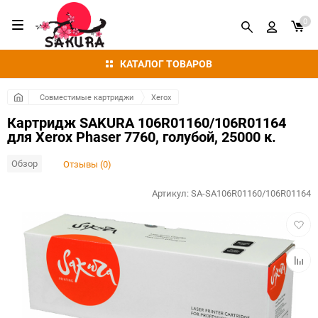
0
КАТАЛОГ ТОВАРОВ
Совместимые картриджи
Xerox
Картридж SAKURA 106R01160/106R01164
для Xerox Phaser 7760, голубой, 25000 к.
Обзор
Отзывы (0)
Артикул:
SA-SA106R01160/106R01164
Добав
в
избра
Добав
к
сравн