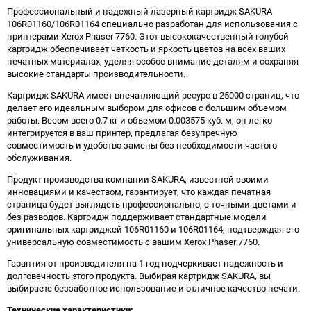
Профессиональный и надежный лазерный картридж SAKURA
106R01160/106R01164 специально разработан для использования с
принтерами Xerox Phaser 7760. Этот высококачественный голубой
картридж обеспечивает четкость и яркость цветов на всех ваших
печатных материалах, уделяя особое внимание деталям и сохраняя
высокие стандарты производительности.
Картридж SAKURA имеет впечатляющий ресурс в 25000 страниц, что
делает его идеальным выбором для офисов с большим объемом
работы. Весом всего 0.7 кг и объемом 0.003575 куб. м, он легко
интегрируется в ваш принтер, предлагая безупречную
совместимость и удобство замены без необходимости частого
обслуживания.
Продукт производства компании SAKURA, известной своими
инновациями и качеством, гарантирует, что каждая печатная
страница будет выглядеть профессионально, с точными цветами и
без разводов. Картридж поддерживает стандартные модели
оригинальных картриджей 106R01160 и 106R01164, подтверждая его
универсальную совместимость с вашим Xerox Phaser 7760.
Гарантия от производителя на 1 год подчеркивает надежность и
долговечность этого продукта. Выбирая картридж SAKURA, вы
выбираете беззаботное использование и отличное качество печати.
Технические характеристики: