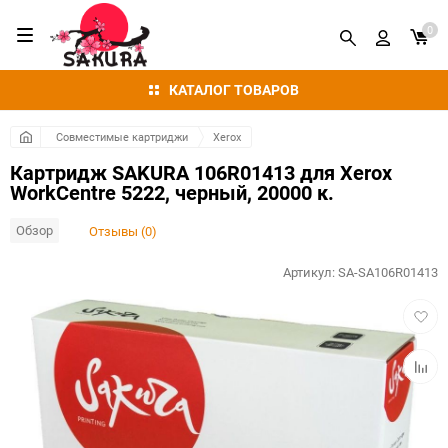
0
КАТАЛОГ ТОВАРОВ
Совместимые картриджи
Xerox
Картридж SAKURA 106R01413 для Xerox
WorkCentre 5222, черный, 20000 к.
Обзор
Отзывы (0)
Артикул:
SA-SA106R01413
Добав
в
избра
Добав
к
сравн