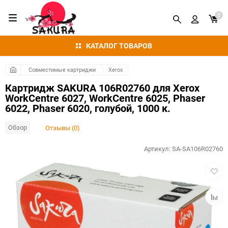
0
КАТАЛОГ ТОВАРОВ
Совместимые картриджи
Xerox
Картридж SAKURA 106R02760 для Xerox
WorkCentre 6027, WorkCentre 6025, Phaser
6022, Phaser 6020, голубой, 1000 к.
Обзор
Отзывы (0)
Артикул:
SA-SA106R02760
Добав
в
избра
Добав
к
сравн