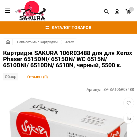
0
КАТАЛОГ ТОВАРОВ
Совместимые картриджи
Xerox
Картридж SAKURA 106R03488 для для Xerox
Phaser 6515DNI/ 6515DN/ WC 6515N/
6510DNI/ 6510DN/ 6510N, черный, 5500 к.
Обзор
Отзывы (0)
Артикул:
SA-SA106R03488
Добав
в
избра
Добав
к
сравн