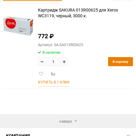
Картридж SAKURA 013R00625 для Xerox
WC3119, черный, 3000 к.
772
₽
Артикул: SA-SA013R00625
В наличии
В корзину
Добавить
Добавить
в
к
КУПИТЬ В 1 КЛИК
избранное
сравнению
наверх
КОМПАНИЯ