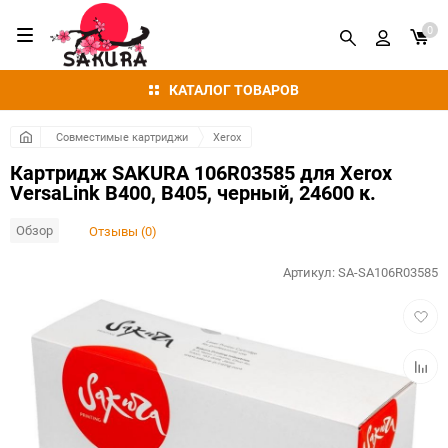
0
КАТАЛОГ ТОВАРОВ
Совместимые картриджи
Xerox
Картридж SAKURA 106R03585 для Xerox
VersaLink B400, B405, черный, 24600 к.
Обзор
Отзывы (0)
Артикул:
SA-SA106R03585
Добав
в
избра
Добав
к
сравн