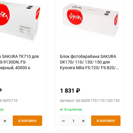
 SAKURA TK710 для
Блок фотобарабана SAKURA
S-9130DN, FS-
DK170/ 110/ 130/ 150 для
черный, 40000 к.
Kyocera Mita FS-720/ FS-820/
FS-920/ FS-1016MFP/ FS-
1116MFP/ FS-1024/ FS-1124/
FS-1035MFP/ FS-1135MFP/ FS-
₽
1 831
₽
1120D/ FS-1120DN/ FS-1300D/
FS-1300DN/ FS-1350DN/ FS-
SA-SATK710
Артикул: SA-SADK170/110/130/150
1028MFP/ FS-1030MFP/ FS-
1128MFP/ FS-1130MFP, 1
ии
В наличии
В КОРЗИНУ
В КОРЗИНУ