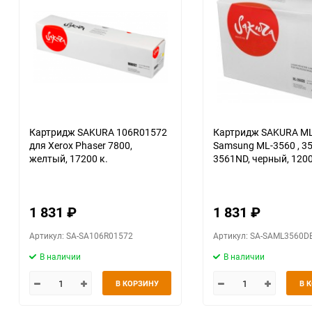
Картридж SAKURA 106R01572
Картридж SAKURA M
для Xerox Phaser 7800,
Samsung ML-3560 , 3561N ,
желтый, 17200 к.
3561ND, черный, 1200
1 831
₽
1 831
₽
Артикул: SA-SA106R01572
Артикул: SA-SAML3560D
В наличии
В наличии
В КОРЗИНУ
В 