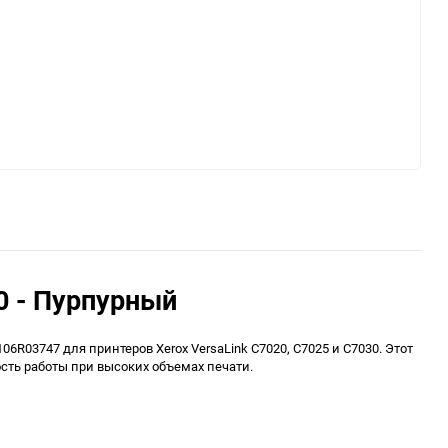
0 - Пурпурный
3747 для принтеров Xerox VersaLink C7020, C7025 и C7030. Этот
сть работы при высоких объемах печати.