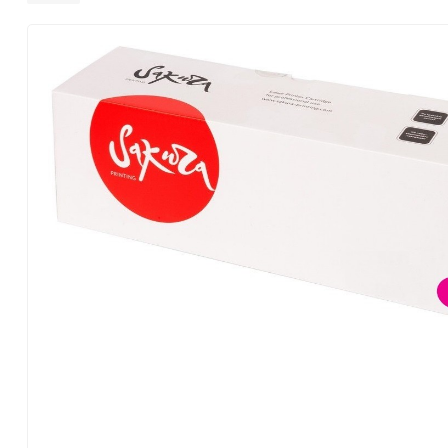
Konica Minolta
Kyocera Mita
Lexmark
OKI
Panasonic
Pantum
Ricoh
Samsung
Xerox