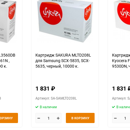
L3560DB
Картридж SAKURA MLTD208L
Картридж
для Samsung SCX-5835, SCX-
Kyocera F
0 к.
5635, черный, 10000 к.
9530DN, 
1 831
₽
1 831
B
Артикул: SA-SAMLTD208L
Артикул: 
В наличии
В налич
КОРЗИНУ
В КОРЗИНУ