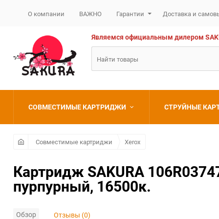
О компании
ВАЖНО
Гарантии
Доставка и самов
Являемся официальным дилером SAKURA
СОВМЕСТИМЫЕ КАРТРИДЖИ
СТРУЙНЫЕ КА
Brother
Brother
Совместимые картриджи
Xerox
Canon
Canon
Картридж SAKURA 106R03747 д
пурпурный, 16500к.
Epson
Epson
HP
HP
Обзор
Отзывы (0)