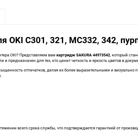
OKI C301, 321, MC332, 342, пурп
нтера OKI? Представляем вам
картридж SAKURA 44973542
, который ста
 и предназначен для тех, кто ценит четкость и яркость цветов в докум
насыщенность отпечатков, делая их более выразительными и визуально 
.
яжении всего срока службы, что подтверждается гарантией от производ