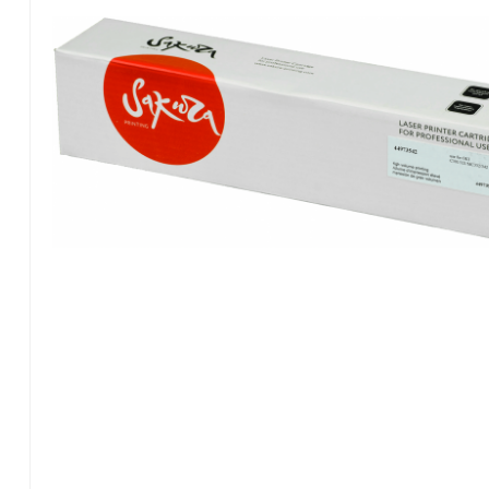
Konica Minolta
Kyocera Mita
Lexmark
OKI
Panasonic
Pantum
Ricoh
Samsung
Xerox