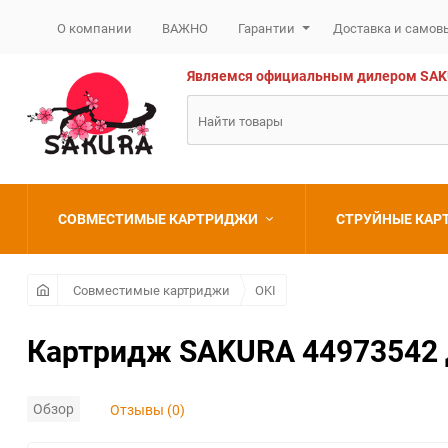
О компании
ВАЖНО
Гарантии
Доставка и самов
Являемся официальным дилером SAKURA
СОВМЕСТИМЫЕ КАРТРИДЖИ
СТРУЙНЫЕ КА
Brother
Brother
Совместимые картриджи
OKI
Canon
Canon
Картридж SAKURA 44973542 дл
Epson
Epson
Обзор
Отзывы (0)
HP
HP