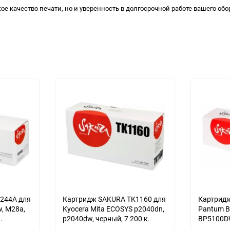
окое качество печати, но и уверенность в долгосрочной работе вашего 
244A для
Картридж SAKURA TK1160 для
Картридж
a,
Kyocera Mita ECOSYS p2040dn,
Pantum 
.
p2040dw, черный, 7 200 к.
BP5100D
BM5100A