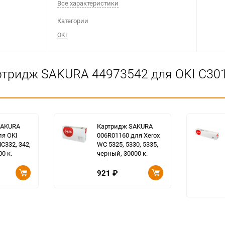
Все характеристики
Категории
OKI
тридж SAKURA 44973542 для OKI C301,
SAKURA
Картридж SAKURA
ля OKI
006R01160 для Xerox
MC332, 342,
WC 5325, 5330, 5335,
00 к.
черный, 30000 к.
921
₽