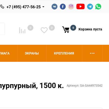
+7 (495) 477-56-25
0
0
0
Корзина
пуста
УМАГА
ЭКРАНЫ
КРЕПЛЕНИЯ
пурпурный, 1500 к.
Артикул:
SA-SA44973542