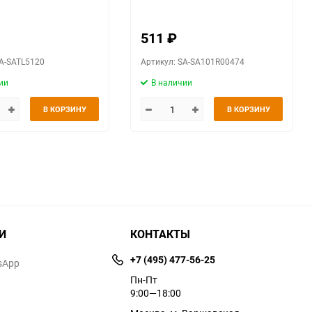
ерный, 3000 к.
511
₽
SA-SATL5120
Артикул: SA-SA101R00474
ии
В наличии
В КОРЗИНУ
В КОРЗИНУ
И
КОНТАКТЫ
+7 (495) 477-56-25
sApp
Пн-Пт
9:00—18:00