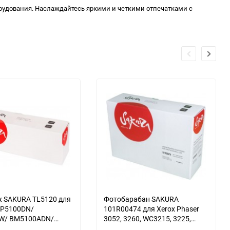
оборудования. Наслаждайтесь яркими и четкими отпечатками с
 SAKURA TL5120 для
Фотобарабан SAKURA
BP5100DN/
101R00474 для Xerox Phaser
W/ BM5100ADN/
3052, 3260, WC3215, 3225,
DW/ BM5100FDN/
10000 к.