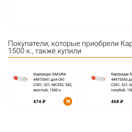
Покупатели, которые приобрели Кар
1500 к., также купили
Картридж SAKURA
Картридж 
44973541 для OKI
44973543 д
C301, 321, MC332, 342,
C301, 321, 
желтый, 1500 к.
голубой, 15
474
₽
468
₽