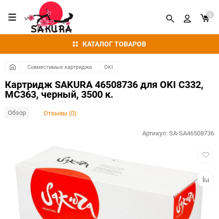
0
КАТАЛОГ ТОВАРОВ
Совместимые картриджи
OKI
Картридж SAKURA 46508736 для OKI C332,
MC363, черный, 3500 к.
Обзор
Отзывы (0)
Артикул:
SA-SA46508736
Добав
в
избра
Добав
к
сравн