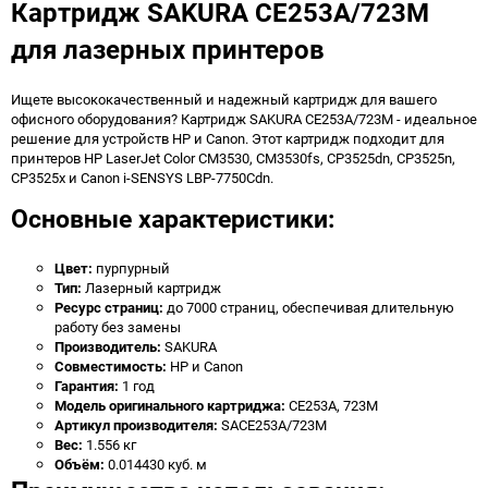
Картридж SAKURA CE253A/723M
для лазерных принтеров
Ищете высококачественный и надежный картридж для вашего
офисного оборудования? Картридж SAKURA CE253A/723M - идеальное
решение для устройств HP и Canon. Этот картридж подходит для
принтеров HP LaserJet Color CM3530, CM3530fs, CP3525dn, CP3525n,
CP3525x и Canon i-SENSYS LBP-7750Cdn.
Основные характеристики:
Цвет:
пурпурный
Тип:
Лазерный картридж
Ресурс страниц:
до 7000 страниц, обеспечивая длительную
работу без замены
Производитель:
SAKURA
Совместимость:
HP и Canon
Гарантия:
1 год
Модель оригинального картриджа:
CE253A, 723M
Артикул производителя:
SACE253A/723M
Вес:
1.556 кг
Объём:
0.014430 куб. м