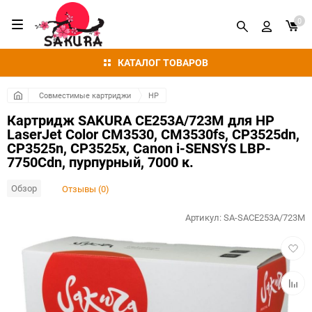
0
КАТАЛОГ ТОВАРОВ
Совместимые картриджи
HP
Картридж SAKURA CE253A/723M для HP
LaserJet Color CM3530, CM3530fs, CP3525dn,
CP3525n, CP3525x, Canon i-SENSYS LBP-
7750Cdn, пурпурный, 7000 к.
Обзор
Отзывы (0)
Артикул:
SA-SACE253A/723M
Добав
в
избра
Добав
к
сравн