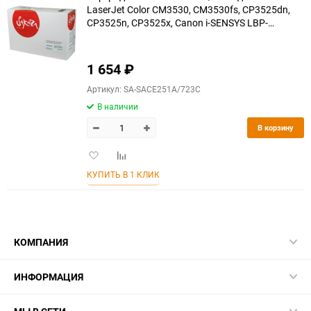
LaserJet Color CM3530, CM3530fs, CP3525dn,
CP3525n, CP3525x, Canon i-SENSYS LBP-
7750Cdn, голубой, 7000 к.
1 654
₽
Артикул: SA-SACE251A/723C
В наличии
В корзину
Добавить
Добавить
в
к
КУПИТЬ В 1 КЛИК
избранное
сравнению
КОМПАНИЯ
ИНФОРМАЦИЯ