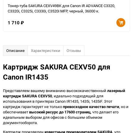
Тонер-туба SAKURA CEXV49BK для Canon iR ADVANCE C3320,
C3320i, C3325i, C3330i, C3520i MFP, черный, 36000 к.
1 710
₽
Описание
Характеристики
Отзывы
Картридж SAKURA CEXV50 для
Canon IR1435
Представляем вашему вниманию высококачественный
лазерный
картридж SAKURA CEXV50
, идеально подходящий для
использования в принтерах Canon IR1435, 1435i, 1435iF. Этот
картридж гарантирует не только
превосходное качество печати
, но и
обеспечивает
высокий ресурс до 17600 страниц
, что делает его
идеальным выбором для офисов с большим объемом
документооборота.
Картридж произведен
известным производителем SAKURA
, что