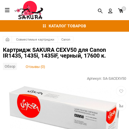
0
КАТАЛОГ ТОВАРОВ
Совместимые картриджи
Canon
Картридж SAKURA CEXV50 для Canon
IR1435, 1435i, 1435iF, черный, 17600 к.
Обзор
Отзывы (0)
Артикул:
SA-SACEXV50
Добав
в
избра
Добав
к
сравн