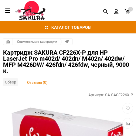
0
КАТАЛОГ ТОВАРОВ
Совместимые картриджи
HP
Картридж SAKURA CF226X-P для HP
LaserJet Pro m402d/ 402dn/ M402n/ 402dw/
MFP M426DW/ 426fdn/ 426fdw, черный, 9000
к.
Обзор
Отзывы (0)
Артикул:
SA-SACF226X-P
Добав
в
избра
Добав
к
сравн