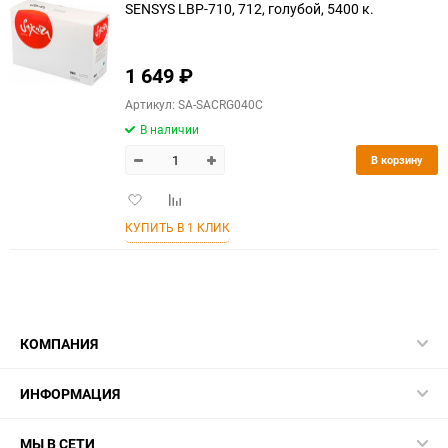
SENSYS LBP-710, 712, голубой, 5400 к.
1 649
₽
Артикул: SA-SACRG040C
В наличии
В корзину
Добавить
Добавить
в
к
КУПИТЬ В 1 КЛИК
избранное
сравнению
КОМПАНИЯ
ИНФОРМАЦИЯ
МЫ В СЕТИ