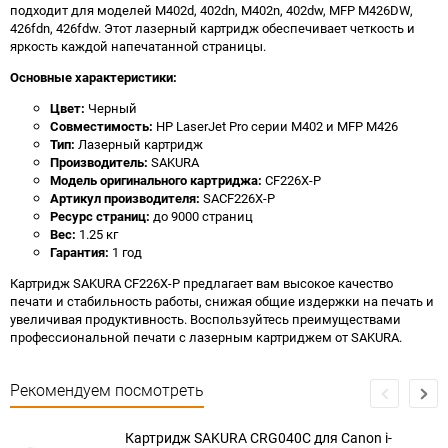
подходит для моделей M402d, 402dn, M402n, 402dw, MFP M426DW,
426fdn, 426fdw. Этот лазерный картридж обеспечивает четкость и
яркость каждой напечатанной страницы.
Основные характеристики:
Цвет:
Черный
Совместимость:
HP LaserJet Pro серии M402 и MFP M426
Тип:
Лазерный картридж
Производитель:
SAKURA
Модель оригинального картриджа:
CF226X-P
Артикул производителя:
SACF226X-P
Ресурс страниц:
до 9000 страниц
Вес:
1.25 кг
Гарантия:
1 год
Картридж SAKURA CF226X-P предлагает вам высокое качество
печати и стабильность работы, снижая общие издержки на печать и
увеличивая продуктивность. Воспользуйтесь преимуществами
профессиональной печати с лазерным картриджем от SAKURA.
Рекомендуем посмотреть
Картридж SAKURA CRG040C для Canon i-