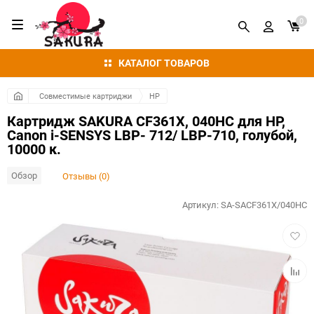
0
КАТАЛОГ ТОВАРОВ
Совместимые картриджи
HP
Картридж SAKURA CF361X, 040HC для HP,
Canon i-SENSYS LBP- 712/ LBP-710, голубой,
10000 к.
Обзор
Отзывы (0)
Артикул:
SA-SACF361X/040HC
Добав
в
избра
Добав
к
сравн