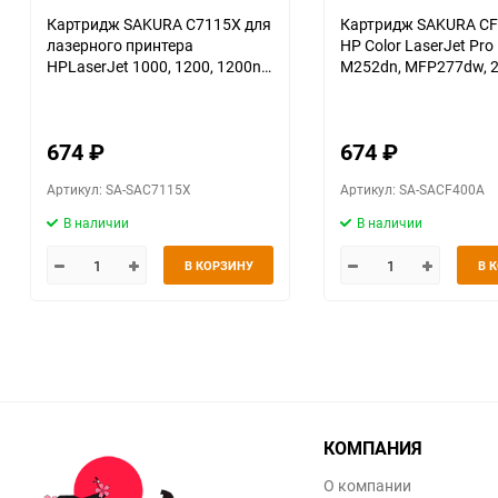
Картридж SAKURA С7115X для
Картридж SAKURA CF
лазерного принтера
HP Color LaserJet Pro
HPLaserJet 1000, 1200, 1200n,
M252dn, MFP277dw, 2
1200se, 1220, 1220se, 3300,
черный, 1500 к.
3310, 3320, 3320n, 333, черный
3500 к.
674
₽
674
₽
Артикул: SA-SAC7115X
Артикул: SA-SACF400A
В наличии
В наличии
В КОРЗИНУ
В 
КОМПАНИЯ
О компании