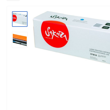
Konica Minolta
Kyocera Mita
Lexmark
OKI
Panasonic
Pantum
Ricoh
Samsung
Xerox