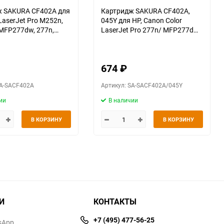
ж SAKURA CF402A для
Картридж SAKURA CF402A,
LaserJet Pro M252n,
045Y для HP, Canon Color
MFP277dw, 277n,
LaserJet Pro 277n/ MFP277dw/
1400 к.
M252dn/ M252n, желтый, 1 300
к.
674
₽
SA-SACF402A
Артикул: SA-SACF402A/045Y
ии
В наличии
В КОРЗИНУ
В КОРЗИНУ
И
КОНТАКТЫ
+7 (495) 477-56-25
sApp