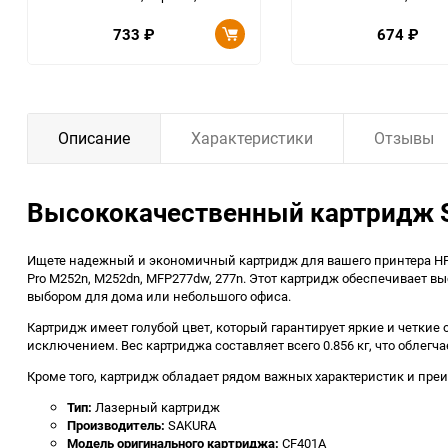
733
₽
674
₽
Описание
Характеристики
Отзывы
Высококачественный картридж SA
Ищете надежный и экономичный картридж для вашего принтера HP
Pro M252n, M252dn, MFP277dw, 277n. Этот картридж обеспечивает в
выбором для дома или небольшого офиса.
Картридж имеет голубой цвет, который гарантирует яркие и четки
исключением. Вес картриджа составляет всего 0.856 кг, что облегч
Кроме того, картридж обладает рядом важных характеристик и пре
Тип:
Лазерный картридж
Производитель:
SAKURA
Модель оригинального картриджа:
CF401A