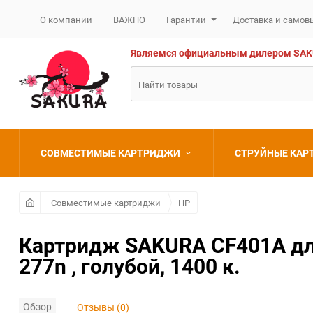
О компании
ВАЖНО
Гарантии
Доставка и самов
Являемся официальным дилером SAKURA
СОВМЕСТИМЫЕ КАРТРИДЖИ
СТРУЙНЫЕ КА
Brother
Brother
Совместимые картриджи
HP
Canon
Canon
Картридж SAKURA CF401A для
277n , голубой, 1400 к.
Epson
Epson
HP
HP
Обзор
Отзывы (0)