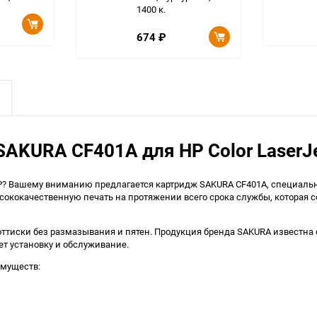
1400 к.
674
₽
KURA CF401A для HP Color LaserJe
? Вашему вниманию предлагается картридж SAKURA CF401A, специально
ысококачественную печать на протяжении всего срока службы, которая 
е оттиски без размазывания и пятен. Продукция бренда SAKURA известн
ает установку и обслуживание.
имуществ: