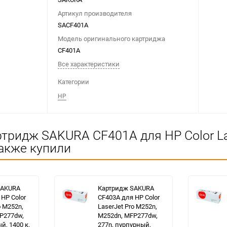
Артикул производителя
SACF401A
Модель оригинального картриджа
CF401A
Все характеристики
Категории
HP
тридж SAKURA CF401A для HP Color La
также купили
SAKURA
Картридж SAKURA
HP Color
CF403A для HP Color
o M252n,
LaserJet Pro M252n,
P277dw,
M252dn, MFP277dw,
й, 1400 к.
277n, пурпурный,