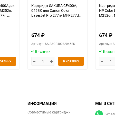
400A для
Картридж SAKURA CF400A,
Картрид
 M252n,
045BK для Canon Color
HP Color 
77n ,
LaserJet Pro 277n/ MFP277dw/
M252dn, 
HP Color LaserJet Pro M252dn/
желтый, 
M252n, черный, 1400 к.
674
₽
674
₽
Артикул: SA-SACF400A/045BK
Артикул: 
В наличии
В налич
КОРЗИНУ
В КОРЗИНУ
ИНФОРМАЦИЯ
МЫ В СЕТ
Совместимые картриджи
What