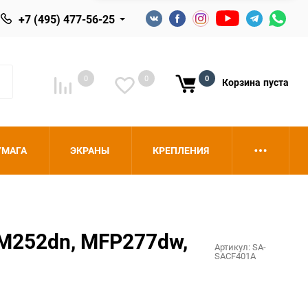
+7 (495) 477-56-25
0
0
0
Корзина
пуста
УМАГА
ЭКРАНЫ
КРЕПЛЕНИЯ
 M252dn, MFP277dw,
Артикул:
SA-
SACF401A