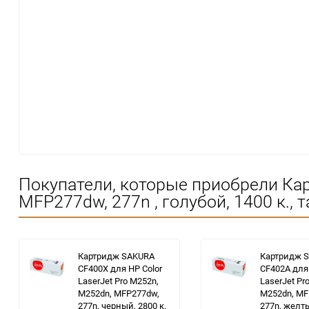
Покупатели, которые приобрели Кар
MFP277dw, 277n , голубой, 1400 к., 
Картридж SAKURA
Картридж 
CF400X для HP Color
CF402A для 
LaserJet Pro M252n,
LaserJet Pr
M252dn, MFP277dw,
M252dn, MF
277n, черный, 2800 к.
277n, желты