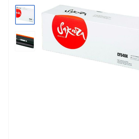
Konica Minolta
Kyocera Mita
Lexmark
OKI
Panasonic
Pantum
Ricoh
Samsung
Xerox