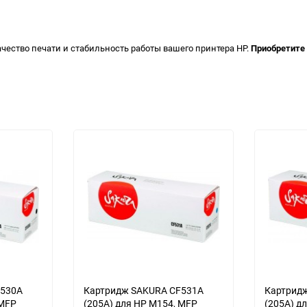
чество печати и стабильность работы вашего принтера HP.
Приобретите 
F530A
Картридж SAKURA CF531A
Картрид
 MFP
(205A) для HP M154, MFP
(205A) д