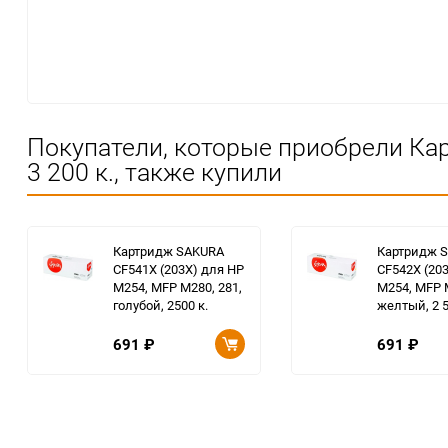
Покупатели, которые приобрели Ка
3 200 к., также купили
Картридж SAKURA
Картридж 
CF541X (203X) для HP
CF542X (20
M254, MFP M280, 281,
M254, MFP M
голубой, 2500 к.
желтый, 2 5
691
₽
691
₽