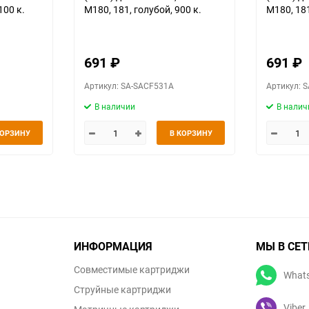
100 к.
M180, 181, голубой, 900 к.
M180, 181
691
₽
691
₽
Артикул: SA-SACF531A
Артикул: 
В наличии
В налич
КОРЗИНУ
В КОРЗИНУ
ИНФОРМАЦИЯ
МЫ В СЕТ
Совместимые картриджи
What
Струйные картриджи
Viber