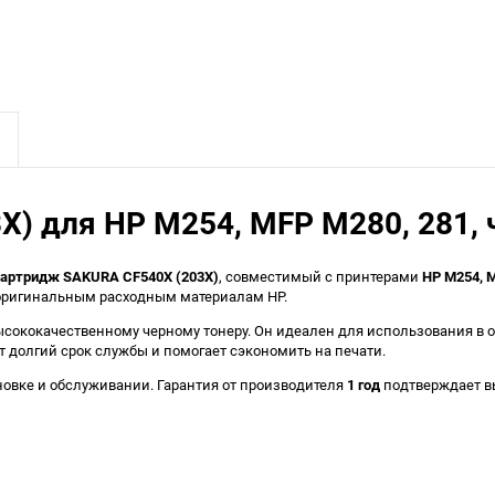
X) для HP M254, MFP M280, 281,
картридж SAKURA CF540X (203X)
, совместимый с принтерами
HP M254, 
 оригинальным расходным материалам HP.
ысококачественному черному тонеру. Он идеален для использования в 
ет долгий срок службы и помогает сэкономить на печати.
тановке и обслуживании. Гарантия от производителя
1 год
подтверждает вы