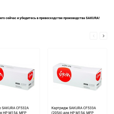
его сейчас и убедитесь в превосходстве производства SAKURA!
ж SAKURA CF532A
Картридж SAKURA CF533A
ля HP M154, MFP
(205A) для HP M154, MFP