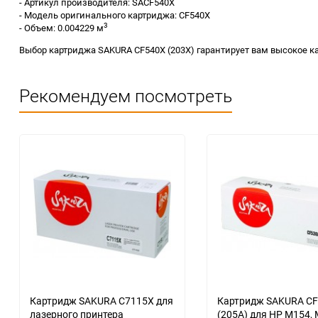
- Артикул производителя: SACF540X
- Модель оригинального картриджа: CF540X
3
- Объем: 0.004229 м
Выбор картриджа SAKURA CF540X (203X) гарантирует вам высокое ка
Рекомендуем посмотреть
Картридж SAKURA С7115X для
Картридж SAKURA C
лазерного принтера
(205A) для HP M154,