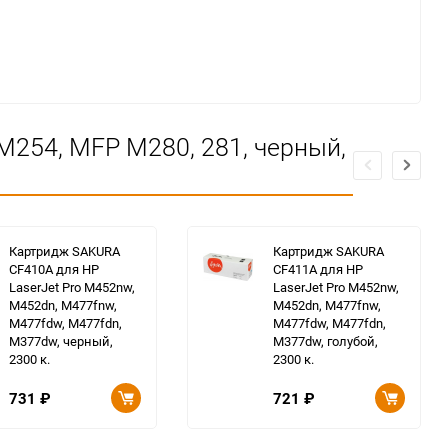
M254, MFP M280, 281, черный,
Картридж SAKURA
Картридж SAKURA
CF410A для HP
CF411A для HP
LaserJet Pro M452nw,
LaserJet Pro M452nw,
M452dn, M477fnw,
M452dn, M477fnw,
M477fdw, M477fdn,
M477fdw, M477fdn,
M377dw, черный,
M377dw, голубой,
2300 к.
2300 к.
731
₽
721
₽