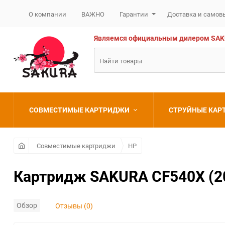
О компании
ВАЖНО
Гарантии
Доставка и самов
Являемся официальным дилером SAKURA
СОВМЕСТИМЫЕ КАРТРИДЖИ
СТРУЙНЫЕ КА
Brother
Brother
Совместимые картриджи
HP
Canon
Canon
Картридж SAKURA CF540X (203
Epson
Epson
Обзор
Отзывы (0)
HP
HP