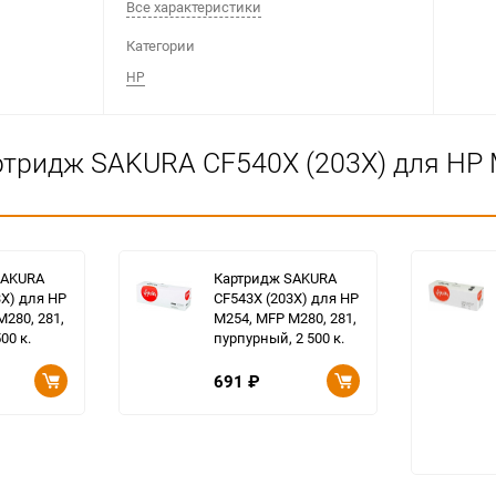
Все характеристики
Категории
HP
ртридж SAKURA CF540X (203X) для HP 
SAKURA
Картридж SAKURA
3X) для HP
CF543X (203X) для HP
280, 281,
M254, MFP M280, 281,
00 к.
пурпурный, 2 500 к.
691
₽