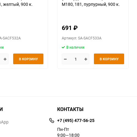
, желтый, 900 к.
M180, 181, пурпурный, 900 к.
691
₽
SA-SACF532A
Артикул: SA-SACF533A
ии
В наличии
В КОРЗИНУ
В КОРЗИНУ
И
КОНТАКТЫ
+7 (495) 477-56-25
sApp
Пн-Пт
9:00—18:00