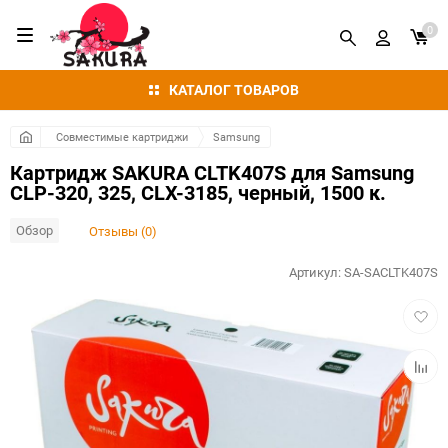
0
КАТАЛОГ ТОВАРОВ
Совместимые картриджи
Samsung
Картридж SAKURA CLTK407S для Samsung
CLP-320, 325, CLX-3185, черный, 1500 к.
Обзор
Отзывы (0)
Артикул:
SA-SACLTK407S
Добав
в
избра
Добав
к
сравн