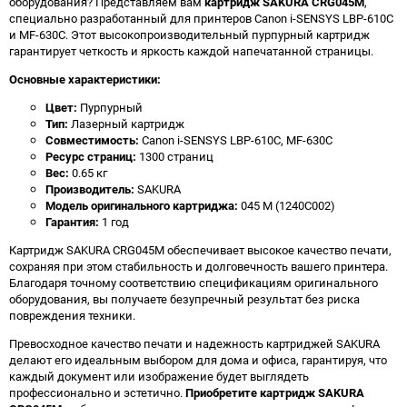
оборудования? Представляем вам
картридж SAKURA CRG045M
,
специально разработанный для принтеров Canon i-SENSYS LBP-610C
и MF-630C. Этот высокопроизводительный пурпурный картридж
гарантирует четкость и яркость каждой напечатанной страницы.
Основные характеристики:
Цвет:
Пурпурный
Тип:
Лазерный картридж
Совместимость:
Canon i-SENSYS LBP-610C, MF-630C
Ресурс страниц:
1300 страниц
Вес:
0.65 кг
Производитель:
SAKURA
Модель оригинального картриджа:
045 M (1240C002)
Гарантия:
1 год
Картридж SAKURA CRG045M обеспечивает высокое качество печати,
сохраняя при этом стабильность и долговечность вашего принтера.
Благодаря точному соответствию спецификациям оригинального
оборудования, вы получаете безупречный результат без риска
повреждения техники.
Превосходное качество печати и надежность картриджей SAKURA
делают его идеальным выбором для дома и офиса, гарантируя, что
каждый документ или изображение будет выглядеть
профессионально и эстетично.
Приобретите картридж SAKURA