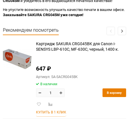
CRG045M
и убедитесь в его выдающихся печатных качествах!
Не упустите возможность улучшить качество печати в вашем офисе.
Заказывайте SAKURA CRG045M уже сегодня!
Рекомендуем посмотреть
Картридж SAKURA CRG045BK для Canon i-
SENSYS LBP-610C, MF-630C, черный, 1400 к.
647
₽
Артикул: SA-SACRG045BK
В наличии
В корзину
Добавить
Добавить
в
к
КУПИТЬ В 1 КЛИК
избранное
сравнению