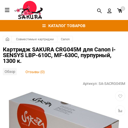
0
КАТАЛОГ ТОВАРОВ
Совместимые картриджи
Canon
Картридж SAKURA CRG045M для Canon i-
SENSYS LBP-610C, MF-630C, пурпурный,
1300 к.
Обзор
Отзывы (0)
Артикул:
SA-SACRG045M
Добав
в
избра
Добав
к
сравн