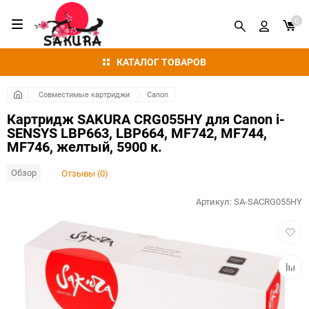
0
КАТАЛОГ ТОВАРОВ
Совместимые картриджи
Canon
Картридж SAKURA CRG055HY для Canon i-
SENSYS LBP663, LBP664, MF742, MF744,
MF746, желтый, 5900 к.
Обзор
Отзывы (0)
Артикул:
SA-SACRG055HY
Добав
в
избра
Добав
к
сравн