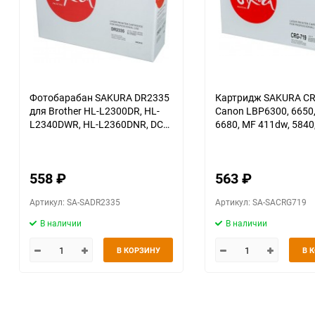
Фотобарабан SAKURA DR2335
Картридж SAKURA CR
для Brother HL-L2300DR, HL-
Canon LBP6300, 6650,
L2340DWR, HL-L2360DNR, DCP-
6680, MF 411dw, 5840,
L2500DR, DCP-L2520DWR, DCP-
5870, 5880, 5950, чер
L2540DNR, DCP-L2560DWR,
к.
MFC-L2700DWR, MFC-
558
₽
563
₽
L2720DWR, MFC-L2740DWR,
12000 к.
Артикул: SA-SADR2335
Артикул: SA-SACRG719
В наличии
В наличии
В КОРЗИНУ
В 