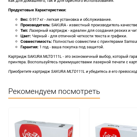
как для домашнего, так и для офисного использования.
Продуктовые Характеристики:
Вес:
0.917 кг - легкая установка и обслуживание.
Производитель:
SAKURA - известный производитель качеств
Тип:
Лазерный картридж - идеален для создания резких и чи
Цвет:
Черный - для отличной четкости текста и графики.
Совместимость:
Полностью совместим с принтерами Samsung
Гарантия:
1 год - ваша покупка под защитой.
Картридж SAKURA MLTD111L - это экономичный выбор, который гара
принтера. Воспользуйтесь преимуществами лазерной печати с ка
Приобретите картридж SAKURA MLTD111L и убедитесь в его превосход
Рекомендуем посмотреть