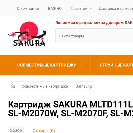
О компании
ВАЖНО
Гарантии
Доставка и самов
Являемся официальным дилером SAKURA
СОВМЕСТИМЫЕ КАРТРИДЖИ
СТРУЙНЫЕ КА
Brother
Brother
Совместимые картриджи
Samsung
Canon
Canon
Картридж SAKURA MLTD111L 
SL-M2070W, SL-M2070F, SL-M
Epson
Epson
HP
HP
Обзор
Отзывы (0)