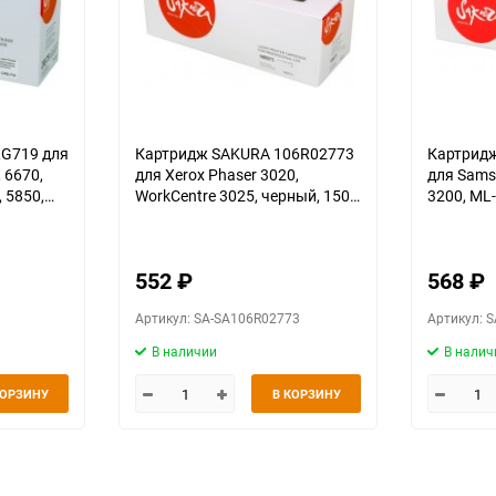
G719 для
Картридж SAKURA 106R02773
Картрид
 6670,
для Xerox Phaser 3020,
для Sams
 5850,
WorkCentre 3025, черный, 1500
3200, ML-
ный, 2100
к. (для аппаратов,
1660, чер
выпущенных до 01.12.2017)
552
₽
568
₽
Артикул: SA-SA106R02773
Артикул: 
В наличии
В налич
КОРЗИНУ
В КОРЗИНУ