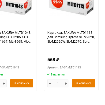
ж SAKURA MLTD104S
Картридж SAKURA MLTD111S
ung SCX-3205, SCX-
для Samsung Xpress SL-M2020,
1667, ML-1665, ML-
SL-M2020W, SL-M2070, SL-
ный, 1500 к.
M2070W, SL-M2070F, SL-
M2070FW, SL-M2070FH, SL-
M2070HW, черный, 1000 к.
568
₽
SA-SAMLTD104S
Артикул: SA-SAMLTD111S
ии
В наличии
В КОРЗИНУ
В КОРЗИНУ