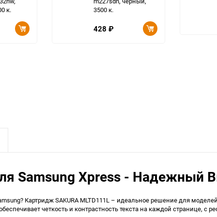
32nw,
m227sdn, черный,
0 к.
3500 к.
428
₽
я Samsung Xpress - Надежный В
msung? Картридж SAKURA MLTD111L – идеальное решение для моделей Sa
еспечивает четкость и контрастность текста на каждой странице, с ре