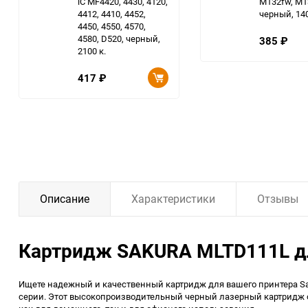
iC MF4420, 4430, 4120,
M132fw, M1
4412, 4410, 4452,
черный, 140
4450, 4550, 4570,
4580, D520, черный,
385
₽
2100 к.
417
₽
Описание
Характеристики
Отзывы
Картридж SAKURA MLTD111L дл
Ищете надежный и качественный картридж для вашего принтера Sa
серии. Этот высокопроизводительный черный лазерный картридж об