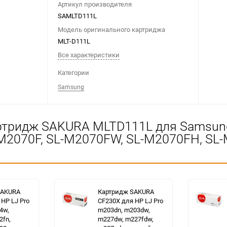
Артикул производителя
SAMLTD111L
Модель оригинального картриджа
MLT-D111L
Все характеристики
Категории
Samsung
ртридж SAKURA MLTD111L для Samsung 
2070F, SL-M2070FW, SL-M2070FH, SL-M
SAKURA
Картридж SAKURA
HP LJ Pro
CF230X для HP LJ Pro
4w,
m203dn, m203dw,
2fn,
m227dw, m227fdw,