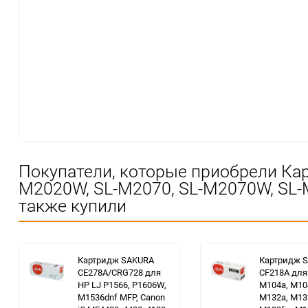
Покупатели, которые приобрели Ка
M2020W, SL-M2070, SL-M2070W, SL-M
также купили
Картридж SAKURA
Картридж 
CE278A/CRG728 для
CF218A для 
HP LJ Р1566, Р1606W,
M104a, M10
M1536dnf MFP, Canon
M132a, M13