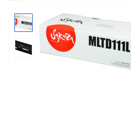
Konica Minolta
Kyocera Mita
Lexmark
OKI
Panasonic
Pantum
Ricoh
Samsung
Xerox