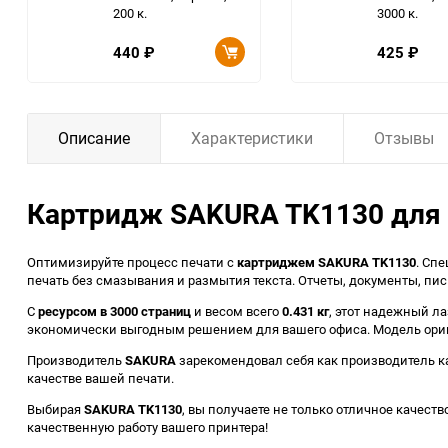
200 к.
3000 к.
440
₽
425
₽
Описание
Характеристики
Отзывы
Картридж SAKURA TK1130 для K
Оптимизируйте процесс печати с
картриджем SAKURA TK1130
. Сп
печать без смазывания и размытия текста. Отчеты, документы, пи
С
ресурсом в 3000 страниц
и весом всего
0.431 кг
, этот надежный л
экономически выгодным решением для вашего офиса. Модель ори
Производитель
SAKURA
зарекомендовал себя как производитель ка
качестве вашей печати.
Выбирая
SAKURA TK1130
, вы получаете не только отличное качест
качественную работу вашего принтера!