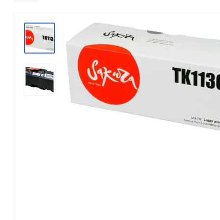
Konica Minolta
Kyocera Mita
Lexmark
OKI
Panasonic
Pantum
Ricoh
Samsung
Xerox