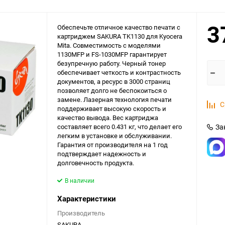
3
Обеспечьте отличное качество печати с
картриджем SAKURA TK1130 для Kyocera
Mita. Совместимость с моделями
1130MFP и FS-1030MFP гарантирует
безупречную работу. Черный тонер
обеспечивает четкость и контрастность
документов, а ресурс в 3000 страниц
позволяет долго не беспокоиться о
замене. Лазерная технология печати
С
поддерживает высокую скорость и
качество вывода. Вес картриджа
составляет всего 0.431 кг, что делает его
За
легким в установке и обслуживании.
Гарантия от производителя на 1 год
подтверждает надежность и
долговечность продукта.
В наличии
Характеристики
Производитель
SAKURA