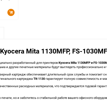
yocera Mita 1130MFP, FS-1030MF
ециально разработанный для принтеров
Kyocera Mita 1130MFP и FS-1030
сьма и другие печатные материалы будут выглядеть профессионально и 
азерный картридж обеспечивает длительный срок службы и помогает сни
гинального картриджа
TK-1130
гарантирует полную совместимость и м
чественных расходных материалов, что подтверждается годовой гарант
во печати, но и заботитесь о стабильной работе вашего офисного оборуд