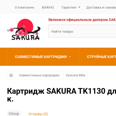
О компании
ВАЖНО
Гарантии
Доставка и самов
Являемся официальным дилером SAKURA
СОВМЕСТИМЫЕ КАРТРИДЖИ
СТРУЙНЫЕ КА
Brother
Brother
Совместимые картриджи
Kyocera Mita
Canon
Canon
Картридж SAKURA TK1130 для
к.
Epson
Epson
HP
HP
Обзор
Отзывы (0)