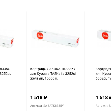
K8335C
Картридж SAKURA TK8335Y
Картрид
3252ci,
для Kyocera TASKalfa 3252ci,
для Kyoce
желтый, 15000 к.
6052ci, п
1 518
₽
1 518
Артикул: SA-SATK8335Y
Артикул: 