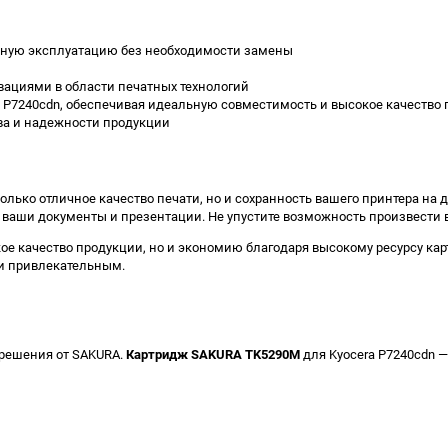
льную эксплуатацию без необходимости замены
вациями в области печатных технологий
 P7240cdn, обеспечивая идеальную совместимость и высокое качество 
тва и надежности продукции
лько отличное качество печати, но и сохранность вашего принтера на 
ваши документы и презентации. Не упустите возможность произвести 
окое качество продукции, но и экономию благодаря высокому ресурсу ка
и привлекательным.
 решения от SAKURA.
Картридж SAKURA TK5290M
для Kyocera P7240cdn —