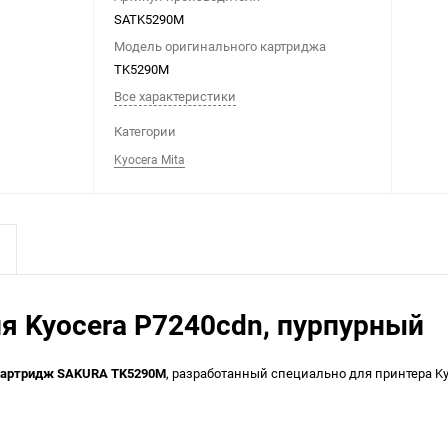
SATK5290M
Модель оригинального картриджа
TK5290M
Все характеристики
Категории
Kyocera Mita
 Kyocera P7240cdn, пурпурный
картридж SAKURA TK5290M
, разработанный специально для принтера K