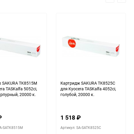
ж SAKURA TK8515M
Картридж SAKURA TK8525C
ra TASKalfa 5052ci,
для Kyocera TASKalfa 4052ci,
урпурный, 20000 к.
голубой, 20000 к.
₽
1 518
₽
SA-SATK8515M
Артикул: SA-SATK8525C