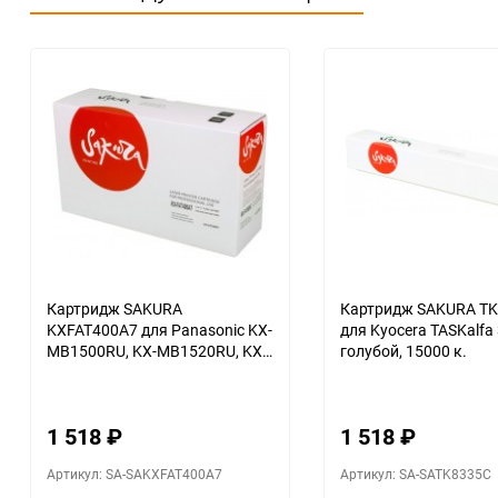
Картридж SAKURA
Картридж SAKURA T
KXFAT400A7 для Panasonic KX-
для Kyocera TASKalfa 
MB1500RU, KX-MB1520RU, KX-
голубой, 15000 к.
MB1530RU, KX-MB1536RU,
черный, 1800 к.
1 518
₽
1 518
₽
Артикул: SA-SAKXFAT400A7
Артикул: SA-SATK8335C