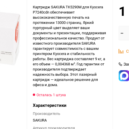
1
Картридж SAKURA TK5290M для Kyocera
P7240cdn обеспечивает
высококачественную печать на
протяжении 13000 страниц. Яркий
пурпурный цвет выделяет ваши
документы и презентации, поддерживая
профессиональное качество. Продукт от
известного производителя SAKURA
гарантирует совместимость с вашим
С
принтером Kyocera и стабильность
работы. Вес картриджа составляет 9 кг, а
его объем — 0,004368 м³. Год гарантии от
За
производителя подтверждает
надежность выбора. Этот лазерный
картридж — идеальное решение для
офиса и дома.
Осталась 1 штука
Характеристики
Производитель
SAKURA
Артикул производителя