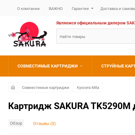
О компании
ВАЖНО
Гарантии
Доставка и самов
Являемся официальным дилером SAKURA
СОВМЕСТИМЫЕ КАРТРИДЖИ
СТРУЙНЫЕ КА
Brother
Brother
Совместимые картриджи
Kyocera Mita
Canon
Canon
Картридж SAKURA TK5290M дл
Epson
Epson
Обзор
Отзывы (0)
HP
HP