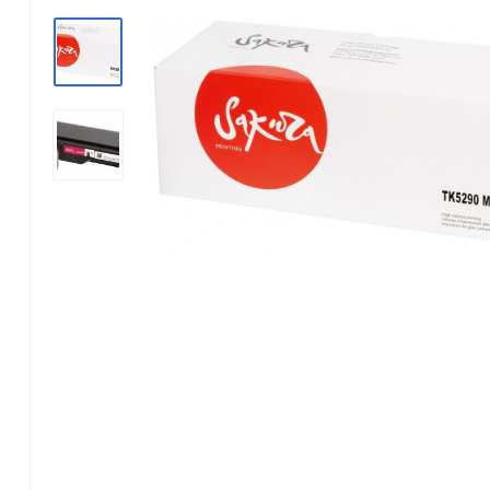
Konica Minolta
Kyocera Mita
Lexmark
OKI
Panasonic
Pantum
Ricoh
Samsung
Xerox