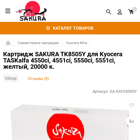
0
КАТАЛОГ ТОВАРОВ
Совместимые картриджи
Kyocera Mita
Картридж SAKURA TK8505Y для Kyocera
TASKalfa 4550ci, 4551ci, 5550ci, 5551ci,
желтый, 20000 к.
Обзор
Отзывы (0)
Артикул:
SA-SATK8505Y
Добав
в
избра
Добав
к
сравн