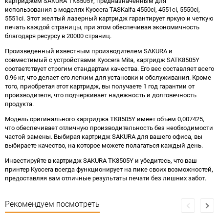
картриджем SAKURA TK8505Y, предназначенным для
использования в моделях Kyocera TASKalfa 4550ci, 4551ci, 5550ci,
5551ci. Этот желтый лазерный картридж гарантирует яркую и четкую
печать каждой страницы, при этом обеспечивая экономичность
благодаря ресурсу в 20000 страниц.
Произведенный известным производителем SAKURA и
совместимый с устройствами Kyocera Mita, картридж SATK8505Y
соответствует строгим стандартам качества. Его вес составляет всего
0.96 кг, что делает его легким для установки и обслуживания. Кроме
того, приобретая этот картридж, вы получаете 1 год гарантии от
производителя, что подчеркивает надежность и долговечность
продукта.
Модель оригинального картриджа TK8505Y имеет объем 0,007425,
что обеспечивает отличную производительность без необходимости
частой замены. Выбирая картридж SAKURA для вашего офиса, вы
выбираете качество, на которое можете полагаться каждый день.
Инвестируйте в картридж SAKURA TK8505Y и убедитесь, что ваш
принтер Kyocera всегда функционирует на пике своих возможностей,
предоставляя вам отличные результаты печати без лишних забот.
Рекомендуем посмотреть