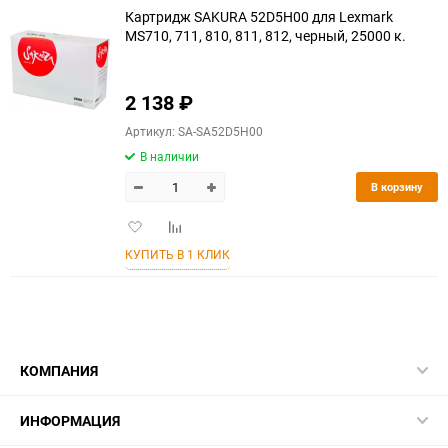
Картридж SAKURA 52D5H00 для Lexmark
MS710, 711, 810, 811, 812, черный, 25000 к.
2 138
₽
Артикул: SA-SA52D5H00
В наличии
В корзину
Добавить
Добавить
в
к
КУПИТЬ В 1 КЛИК
избранное
сравнению
КОМПАНИЯ
ИНФОРМАЦИЯ