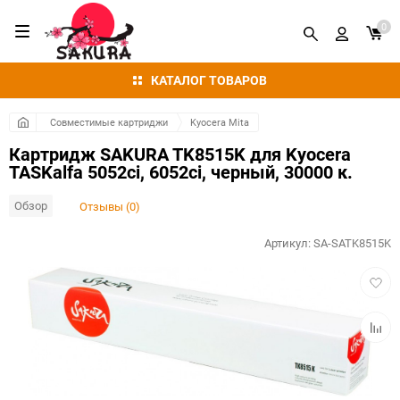
0
КАТАЛОГ ТОВАРОВ
Совместимые картриджи
Kyocera Mita
Картридж SAKURA TK8515K для Kyocera
TASKalfa 5052ci, 6052ci, черный, 30000 к.
Обзор
Отзывы (0)
Артикул:
SA-SATK8515K
Добав
в
избра
Добав
к
сравн