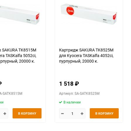
ж SAKURA TK8515M
Картридж SAKURA TK8525M
ra TASKalfa 5052ci,
для Kyocera TASKalfa 4052ci,
урпурный, 20000 к.
пурпурный, 20000 к.
₽
1 518
₽
SA-SATK8515M
Артикул: SA-SATK8525M
ии
В наличии
В КОРЗИНУ
В КОРЗИНУ