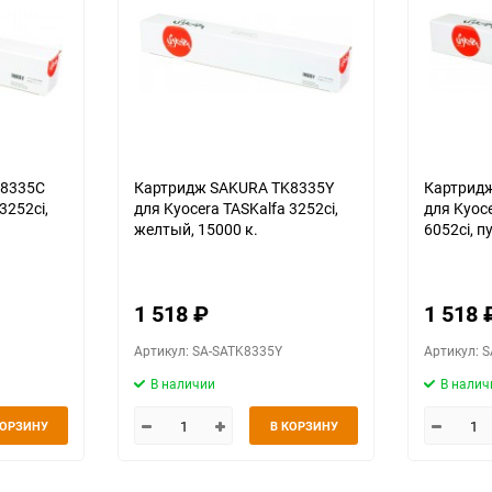
K8335C
Картридж SAKURA TK8335Y
Картрид
3252ci,
для Kyocera TASKalfa 3252ci,
для Kyoce
желтый, 15000 к.
6052ci, п
1 518
₽
1 518
Артикул: SA-SATK8335Y
Артикул: 
В наличии
В налич
КОРЗИНУ
В КОРЗИНУ