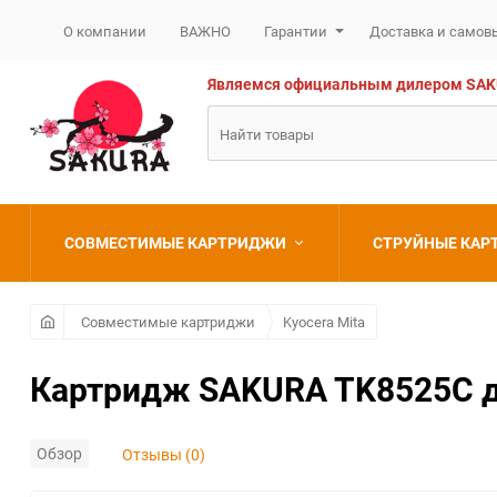
О компании
ВАЖНО
Гарантии
Доставка и самов
Являемся официальным дилером SAKURA
СОВМЕСТИМЫЕ КАРТРИДЖИ
СТРУЙНЫЕ КА
Brother
Brother
Совместимые картриджи
Kyocera Mita
Canon
Canon
Картридж SAKURA TK8525C для
Epson
Epson
Обзор
Отзывы (0)
HP
HP