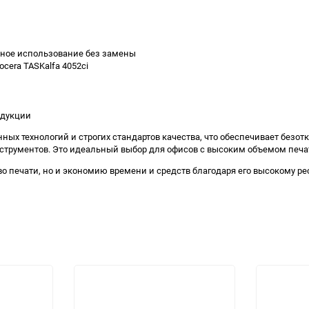
льное использование без замены
cera TASKalfa 4052ci
одукции
х технологий и строгих стандартов качества, что обеспечивает безотк
нструментов. Это идеальный выбор для офисов с высоким объемом печа
о печати, но и экономию времени и средств благодаря его высокому ре