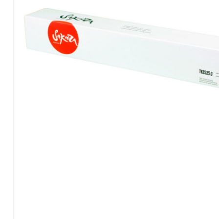
Konica Minolta
Kyocera Mita
Lexmark
OKI
Panasonic
Pantum
Ricoh
Samsung
Xerox