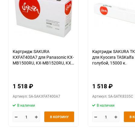
Картридж SAKURA
Картридж SAKURA T
KXFAT400A7 для Panasonic KX-
для Kyocera TASKalfa 
MB1500RU, KX-MB1520RU, KX-
голубой, 15000 к.
MB1530RU, KX-MB1536RU,
черный, 1800 к.
1 518
₽
1 518
₽
Артикул: SA-SAKXFAT400A7
Артикул: SA-SATK8335C
В наличии
В наличии
В КОРЗИНУ
В 