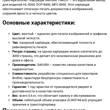
принтера Brother? Картридж SAKURA TN423Y – это идеальный выбор
для моделей HL-8260, DCP-8400, MFC-8690. Этот картридж
обеспечивает отличную печать документов и изображений,
сохраняя яркость и четкость цветов.
Основные характеристики:
Цвет:
желтый – идеален для печати изображений и графиков
высокой четкости.
Тип:
лазерный картридж, обеспечивающий точность и
равномерность печати.
Ресурс страниц:
на одном картридже можно напечатать до
4000 страниц, что делает его экономичным решением для
дома и офиса.
Производитель:
SAKURA – известен своим качеством и
надежностью.
Совместимость:
разработан специально для принтеров
Brother, гарантируя безупречную совместимость и
производительность.
Гарантия:
1 год гарантии от производителя уверяет в
долговечности и качестве печати.
Вес:
всего 0.6 кг, что облегчает замену и обслуживание.
Объем:
небольшой объем упаковки (0.005744 м3) упрощает
хранение и транспортировку.