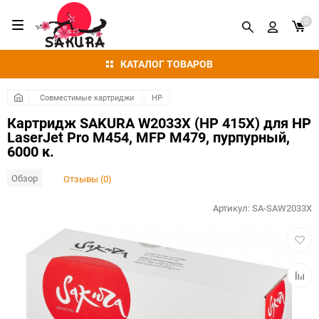
0
КАТАЛОГ ТОВАРОВ
Совместимые картриджи
HP
Картридж SAKURA W2033X (HP 415X) для HP
LaserJet Pro M454, MFP M479, пурпурный,
6000 к.
Обзор
Отзывы (0)
Артикул:
SA-SAW2033X
Добав
в
избра
Добав
к
сравн