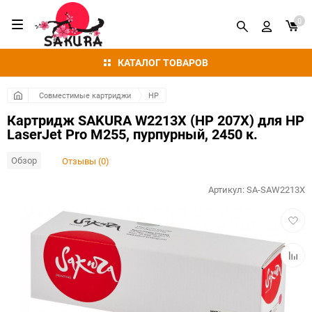
0
КАТАЛОГ ТОВАРОВ
Совместимые картриджи
HP
Картридж SAKURA W2213X (HP 207X) для HP
LaserJet Pro M255, пурпурный, 2450 к.
Обзор
Отзывы (0)
Артикул:
SA-SAW2213X
Добав
в
избра
Добав
к
сравн