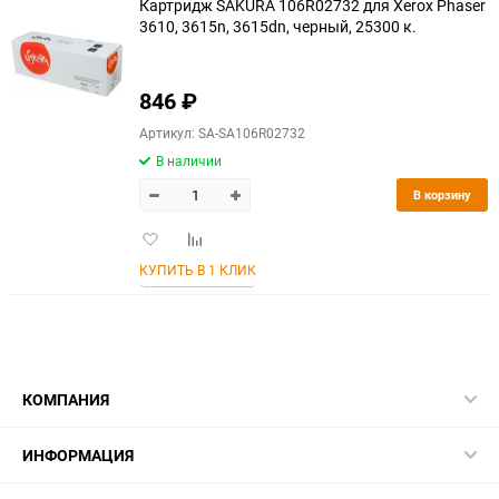
Картридж SAKURA 106R02732 для Xerox Phaser
3610, 3615n, 3615dn, черный, 25300 к.
846
₽
Артикул: SA-SA106R02732
В наличии
В корзину
Добавить
Добавить
в
к
КУПИТЬ В 1 КЛИК
избранное
сравнению
КОМПАНИЯ
ИНФОРМАЦИЯ