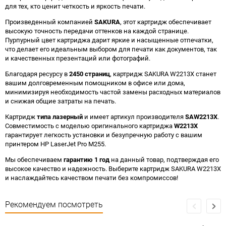
для тех, кто ценит четкость и яркость печати.
Произведенный компанией
SAKURA
, этот картридж обеспечивает
высокую точность передачи оттенков на каждой странице.
Пурпурный цвет картриджа дарит яркие и насыщенные отпечатки,
что делает его идеальным выбором для печати как документов, так
и качественных презентаций или фотографий.
Благодаря ресурсу в
2450 страниц
, картридж SAKURA W2213X станет
вашим долговременным помощником в офисе или дома,
минимизируя необходимость частой замены расходных материалов
и снижая общие затраты на печать.
Картридж
типа лазерный
и имеет артикул производителя
SAW2213X
.
Совместимость с моделью оригинального картриджа
W2213X
гарантирует легкость установки и безупречную работу с вашим
принтером HP LaserJet Pro M255.
Мы обеспечиваем
гарантию 1 год
на данный товар, подтверждая его
высокое качество и надежность. Выберите картридж SAKURA W2213X
и наслаждайтесь качеством печати без компромиссов!
Рекомендуем посмотреть