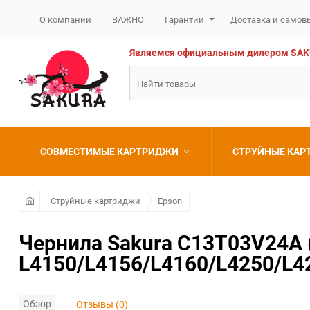
О компании
ВАЖНО
Гарантии
Доставка и самов
Являемся официальным дилером SAKURA
СОВМЕСТИМЫЕ КАРТРИДЖИ
СТРУЙНЫЕ КА
Brother
Brother
Струйные картриджи
Epson
Canon
Canon
Чернила Sakura C13T03V24A (
L4150/L4156/L4160/L4250/L426
Epson
Epson
HP
HP
Обзор
Отзывы (0)