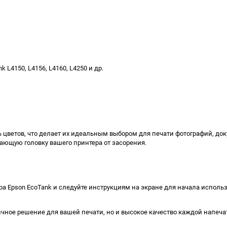
L4150, L4156, L4160, L4250 и др.
цветов, что делает их идеальным выбором для печати фотографий, док
тающую головку вашего принтера от засорения.
ра Epson EcoTank и следуйте инструкциям на экране для начала исполь
ичное решение для вашей печати, но и высокое качество каждой напеч