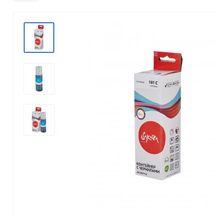
Konica Minolta
Kyocera Mita
Lexmark
OKI
Panasonic
Pantum
Ricoh
Samsung
Xerox