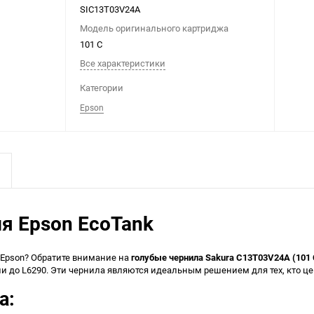
SIC13T03V24A
Модель оригинального картриджа
101 C
Все характеристики
Категории
Epson
я Epson EcoTank
 Epson? Обратите внимание на
голубые чернила Sakura C13T03V24A (101 
ели до L6290. Эти чернила являются идеальным решением для тех, кто ц
а: