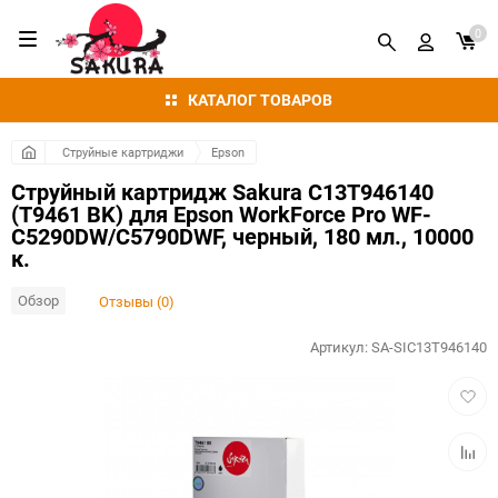
0
КАТАЛОГ ТОВАРОВ
Струйные картриджи
Epson
Струйный картридж Sakura C13T946140
(T9461 BK) для Epson WorkForce Pro WF-
C5290DW/C5790DWF, черный, 180 мл., 10000
к.
Обзор
Отзывы (0)
Артикул:
SA-SIC13T946140
Добав
в
избра
Добав
к
сравн