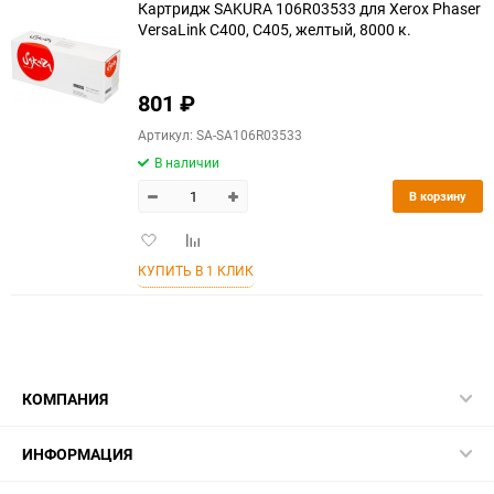
Картридж SAKURA 106R03533 для Xerox Phaser
VersaLink C400, C405, желтый, 8000 к.
801
₽
Артикул: SA-SA106R03533
В наличии
В корзину
Добавить
Добавить
в
к
КУПИТЬ В 1 КЛИК
избранное
сравнению
КОМПАНИЯ
ИНФОРМАЦИЯ