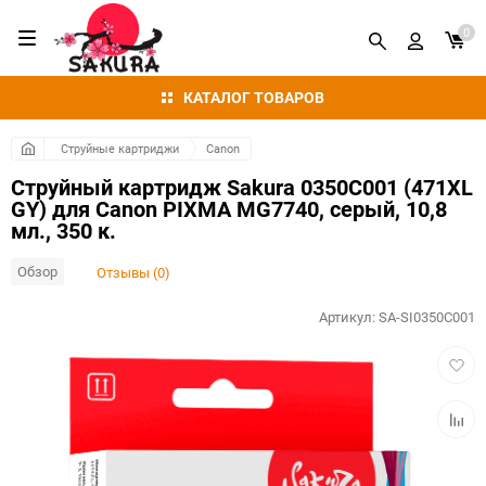
0
КАТАЛОГ ТОВАРОВ
Струйные картриджи
Canon
Струйный картридж Sakura 0350C001 (471XL
GY) для Canon PIXMA MG7740, серый, 10,8
мл., 350 к.
Обзор
Отзывы (0)
Артикул:
SA-SI0350C001
Добав
в
избра
Добав
к
сравн