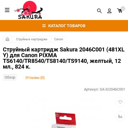
0
КАТАЛОГ ТОВАРОВ
Струйные картриджи
Canon
Струйный картридж Sakura 2046C001 (481XL
Y) для Canon PIXMA
TS6140/TR8540/TS8140/TS9140, желтый, 12
мл., 824 к.
Обзор
Отзывы (0)
Артикул:
SA-SI2046C001
Добав
в
избра
Добав
к
сравн