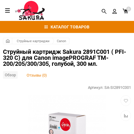
0
КАТАЛОГ ТОВАРОВ
Струйные картриджи
Canon
Струйный картридж Sakura 2891C001 ( PFI-
320 C) для Canon imagePROGRAF TM-
200/205/300/305, голубой, 300 мл.
Обзор
Отзывы (0)
Артикул:
SA-SI2891C001
Добав
в
избра
Добав
к
сравн