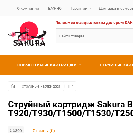
О компании
ВАЖНО
Гарантии
Доставка и самов
Являемся официальным дилером SAKURA
СОВМЕСТИМЫЕ КАРТРИДЖИ
СТРУЙНЫЕ КА
Brother
Brother
Струйные картриджи
HP
Canon
Canon
Струйный картридж Sakura B3
T920/T930/T1500/T1530/T250
Epson
Epson
HP
HP
Обзор
Отзывы (0)