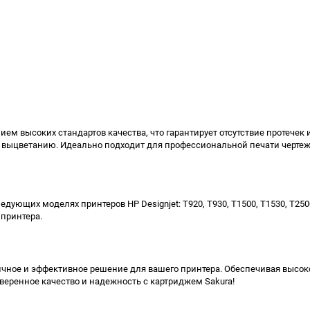
ием высоких стандартов качества, что гарантирует отсутствие протече
и выцветанию. Идеально подходит для профессиональной печати чертеж
дующих моделях принтеров HP Designjet: T920, T930, T1500, T1530, T25
 принтера.
мичное и эффективное решение для вашего принтера. Обеспечивая высок
веренное качество и надежность с картриджем Sakura!