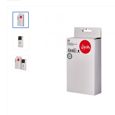
Konica Minolta
Kyocera Mita
Lexmark
OKI
Panasonic
Pantum
Ricoh
Samsung
Xerox