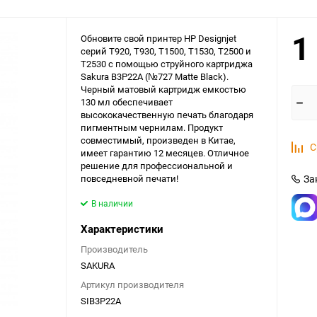
1
Обновите свой принтер HP Designjet
серий T920, T930, T1500, T1530, T2500 и
T2530 с помощью струйного картриджа
Sakura B3P22A (№727 Matte Black).
Черный матовый картридж емкостью
130 мл обеспечивает
высококачественную печать благодаря
пигментным чернилам. Продукт
совместимый, произведен в Китае,
С
имеет гарантию 12 месяцев. Отличное
решение для профессиональной и
повседневной печати!
За
В наличии
Характеристики
Производитель
SAKURA
Артикул производителя
SIB3P22A