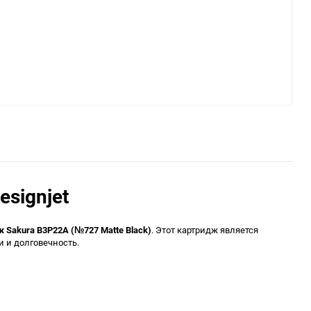
signjet
 Sakura B3P22A (№727 Matte Black)
. Этот картридж является
и и долговечность.