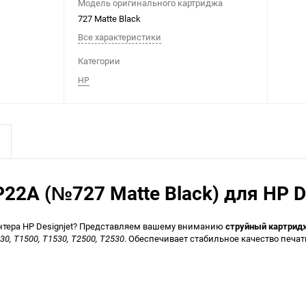
Модель оригинального картриджа
727 Matte Black
Все характеристики
Категории
HP
2A (№727 Matte Black) для HP De
нтера HP Designjet? Представляем вашему вниманию
струйный картридж
930, T1500, T1530, T2500, T2530
. Обеспечивает стабильное качество печат