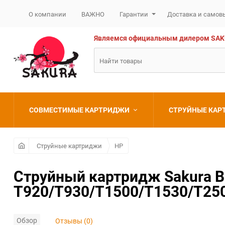
О компании
ВАЖНО
Гарантии
Доставка и самов
Являемся официальным дилером SAKURA
СОВМЕСТИМЫЕ КАРТРИДЖИ
СТРУЙНЫЕ КА
Brother
Brother
Струйные картриджи
HP
Canon
Canon
Струйный картридж Sakura B3
T920/T930/T1500/T1530/T250
Epson
Epson
HP
HP
Обзор
Отзывы (0)