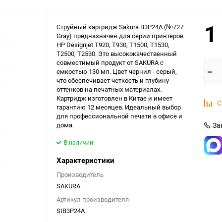
1
Струйный картридж Sakura B3P24A (№727
Gray) предназначен для серии принтеров
HP Designjet T920, T930, T1500, T1530,
T2500, T2530. Это высококачественный
совместимый продукт от SAKURA с
емкостью 130 мл. Цвет чернил - серый,
что обеспечивает четкость и глубину
оттенков на печатных материалах.
Картридж изготовлен в Китае и имеет
С
гарантию 12 месяцев. Идеальный выбор
для профессиональной печати в офисе и
дома.
За
В наличии
Характеристики
Производитель
SAKURA
Артикул производителя
SIB3P24A