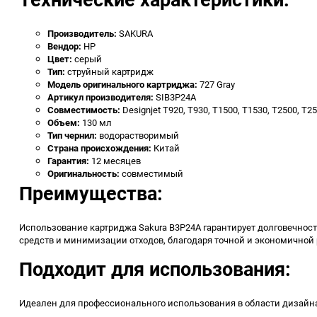
Производитель:
SAKURA
Вендор:
HP
Цвет:
серый
Тип:
струйный картридж
Модель оригинального картриджа:
727 Gray
Артикул производителя:
SIB3P24A
Совместимость:
Designjet T920, T930, T1500, T1530, T2500, T2
Объем:
130 мл
Тип чернил:
водорастворимый
Страна происхождения:
Китай
Гарантия:
12 месяцев
Оригинальность:
совместимый
Преимущества:
Использование картриджа Sakura B3P24A гарантирует долговечност
средств и минимизации отходов, благодаря точной и экономичной р
Подходит для использования:
Идеален для профессионального использования в области дизайна,