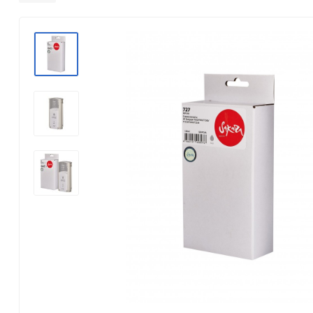
Konica Minolta
Kyocera Mita
Lexmark
OKI
Panasonic
Pantum
Ricoh
Samsung
Xerox