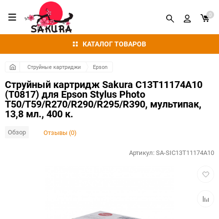
0
КАТАЛОГ ТОВАРОВ
Струйные картриджи
Epson
Струйный картридж Sakura C13T11174A10
(T0817) для Epson Stylus Photo
T50/T59/R270/R290/R295/R390, мультипак,
13,8 мл., 400 к.
Обзор
Отзывы (0)
Артикул:
SA-SIC13T11174A10
Добав
в
избра
Добав
к
сравн