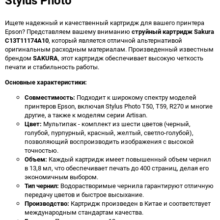
Stylus Photo
Ищете надежный и качественный картридж для вашего принтера
Epson? Представляем вашему вниманию
струйный картридж Sakura
C13T11174A10
, который является отличной альтернативой
оригинальным расходным материалам. Произведенный известным
брендом
SAKURA
, этот картридж обеспечивает высокую четкость
печати и стабильность работы.
Основные характеристики:
Совместимость:
Подходит к широкому спектру моделей
принтеров Epson, включая Stylus Photo T50, T59, R270 и многие
другие, а также к моделям серии Artisan.
Цвет:
Мультипак - комплект из шести цветов (черный,
голубой, пурпурный, красный, желтый, светло-голубой),
позволяющий воспроизводить изображения с высокой
точностью.
Объем:
Каждый картридж имеет повышенный объем чернил
в 13,8 мл, что обеспечивает печать до 400 страниц, делая его
экономичным выбором.
Тип чернил:
Водорастворимые чернила гарантируют отличную
передачу цветов и быстрое высыхание.
Производство:
Картридж произведен в Китае и соответствует
международным стандартам качества.