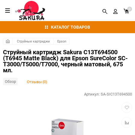
0
КАТАЛОГ ТОВАРОВ
Струйные картриджи
Epson
Струйный картридж Sakura C13T694500
(T6945 Matte Black) для Epson SureColor SC-
T3000/T5000/T7000, черный матовый, 675
мл.
Обзор
Отзывы (0)
Артикул:
SA-SIC13T694500
Добав
в
избра
Добав
к
сравн