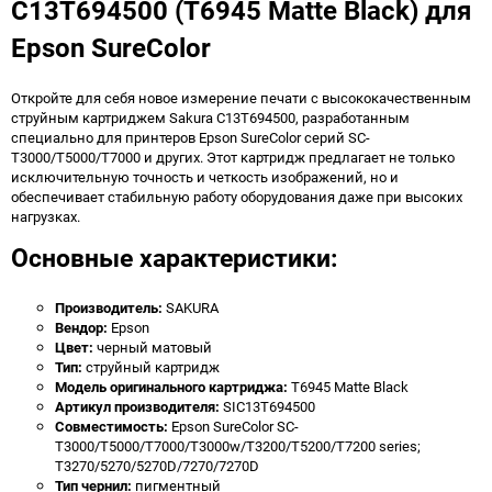
C13T694500 (T6945 Matte Black) для
Epson SureColor
Откройте для себя новое измерение печати с высококачественным
струйным картриджем Sakura C13T694500, разработанным
специально для принтеров Epson SureColor серий SC-
T3000/T5000/T7000 и других. Этот картридж предлагает не только
исключительную точность и четкость изображений, но и
обеспечивает стабильную работу оборудования даже при высоких
нагрузках.
Основные характеристики:
Производитель:
SAKURA
Вендор:
Epson
Цвет:
черный матовый
Тип:
струйный картридж
Модель оригинального картриджа:
T6945 Matte Black
Артикул производителя:
SIC13T694500
Совместимость:
Epson SureColor SC-
T3000/T5000/T7000/T3000w/T3200/T5200/T7200 series;
T3270/5270/5270D/7270/7270D
Тип чернил:
пигментный