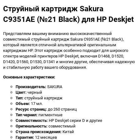
Струйный картридж Sakura
C9351AE (№21 Black) для HP Deskjet
Представляем вашему вниманию высококачественный
совместимый струйный картридж Sakura C9351AE (№21 Black),
который является отличной альтернативой оригинальным
картриджам HP. Этот картридж особенно подходит для широкого
спектра моделей принтеров HP Deskjet, включая D1468, D1520,
D1420, D1560, D1530, D1341 и многие другие, обеспечивая надежную
и стабильную работу вашего оборудования.
Основные характеристики:
Производитель:
SAKURA
Цвет:
черный
Тип:
струйный картридж
Объем:
17 мл.
Ресурс страниц:
до 260 страниц
Тип чернил:
пигментные
Совместимость:
HP Deskjet серии D и другие
Оригинальность:
совместимый
Страна происхождения:
Китай
Гарантия:
12 месяцев