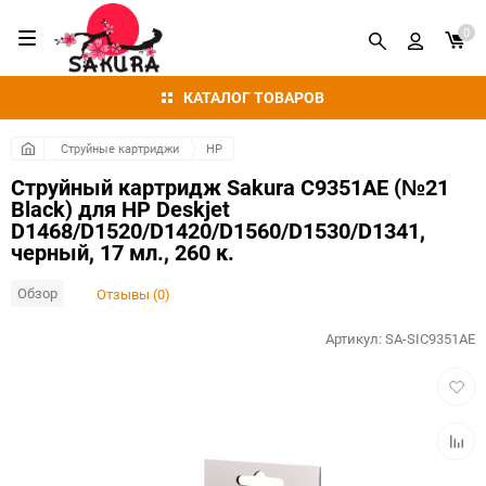
0
КАТАЛОГ ТОВАРОВ
Струйные картриджи
HP
Струйный картридж Sakura C9351AE (№21
Black) для HP Deskjet
D1468/D1520/D1420/D1560/D1530/D1341,
черный, 17 мл., 260 к.
Обзор
Отзывы (0)
Артикул:
SA-SIC9351AE
Добав
в
избра
Добав
к
сравн