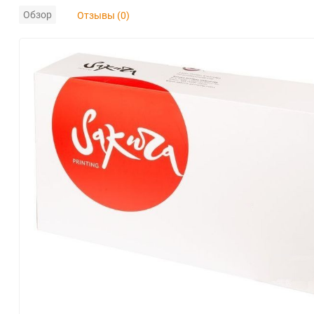
Обзор
Отзывы (0)
Konica Minolta
Kyocera Mita
Lexmark
OKI
Panasonic
Pantum
Ricoh
Samsung
Xerox