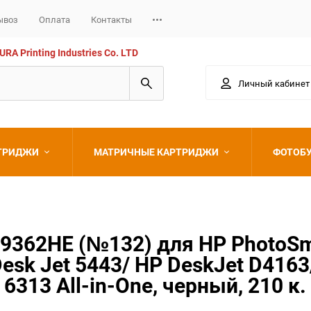
ывоз
Оплата
Контакты
 Printing Industries Co. LTD
Личный кабинет
РТРИДЖИ
МАТРИЧНЫЕ КАРТРИДЖИ
ФОТОБ
Epson
362HE (№132) для HP PhotoSmar
Desk Jet 5443/ HP DeskJet D4163
 6313 All-in-One, черный, 210 к.