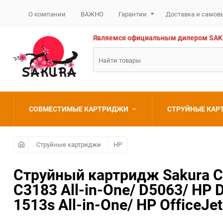
О компании
ВАЖНО
Гарантии
Доставка и самов
Являемся официальным дилером SAKURA
СОВМЕСТИМЫЕ КАРТРИДЖИ
СТРУЙНЫЕ КА
Brother
Brother
Струйные картриджи
HP
Canon
Canon
Струйный картридж Sakura C9
C3183 All-in-One/ D5063/ HP 
Epson
Epson
1513s All-in-One/ HP OfficeJet
HP
HP