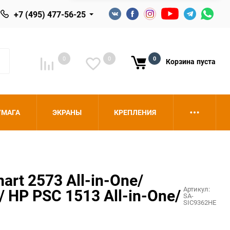
+7 (495) 477-56-25
0
0
0
Корзина
пуста
УМАГА
ЭКРАНЫ
КРЕПЛЕНИЯ
t 2573 All-in-One/
Артикул:
/ HP PSC 1513 All-in-One/
SA-
SIC9362HE