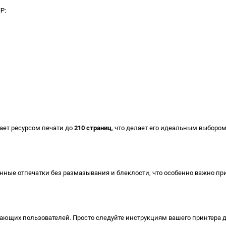
P:
ает ресурсом печати до
210 страниц
, что делает его идеальным выборо
енные отпечатки без размазывания и блеклости, что особенно важно пр
ающих пользователей. Просто следуйте инструкциям вашего принтера д