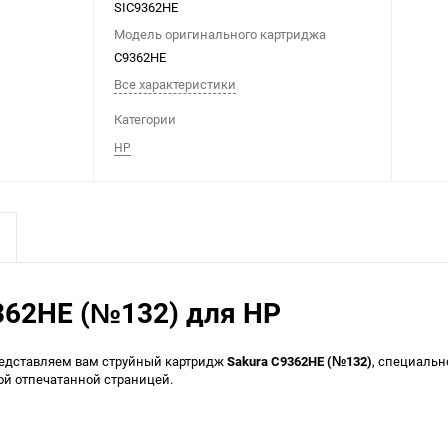
SIC9362HE
Модель оригинального картриджа
C9362HE
Все характеристики
Категории
HP
362HE (№132) для HP
редставляем вам струйный картридж
Sakura C9362HE (№132)
, специаль
ой отпечатанной страницей.