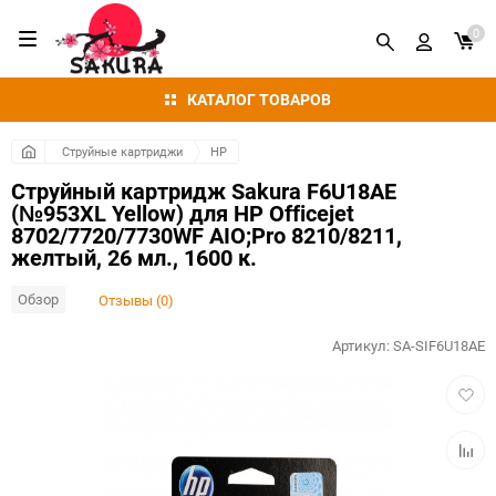
0
КАТАЛОГ ТОВАРОВ
Струйные картриджи
HP
Струйный картридж Sakura F6U18AE
(№953XL Yellow) для HP Officejet
8702/7720/7730WF AIO;Pro 8210/8211,
желтый, 26 мл., 1600 к.
Обзор
Отзывы (0)
Артикул:
SA-SIF6U18AE
Добав
в
избра
Добав
к
сравн