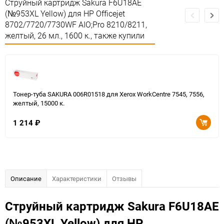
Струйный картридж Sakura F6U18AE
(№953XL Yellow) для HP Officejet
8702/7720/7730WF AIO;Pro 8210/8211,
желтый, 26 мл., 1600 к., также купили
Тонер-туба SAKURA 006R01518 для Xerox WorkCentre 7545, 7556,
желтый, 15000 к.
1 214
₽
Описание
Характеристики
Отзывы
Струйный картридж Sakura F6U18AE
(№953XL Yellow) для HP