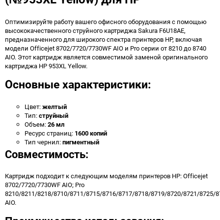
Оптимизируйте работу вашего офисного оборудования с помощью
высококачественного струйного картриджа Sakura F6U18AE,
предназначенного для широкого спектра принтеров HP, включая
модели Officejet 8702/7720/7730WF AIO и Pro серии от 8210 до 8740
AIO. Этот картридж является совместимой заменой оригинального
картриджа HP 953XL Yellow.
Основные характеристики:
Цвет:
желтый
Тип:
струйный
Объем:
26 мл
Ресурс страниц:
1600 копий
Тип чернил:
пигментный
Совместимость:
Картридж подходит к следующим моделям принтеров HP: Officejet
8702/7720/7730WF AIO; Pro
8210/8211/8218/8710/8711/8715/8716/8717/8718/8719/8720/8721/8725/8
AIO.