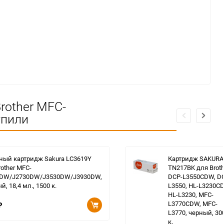
rother MFC-
упили
ный картридж Sakura LC3619Y
Картридж SAKURA
rother MFC-
TN217BK для Broth
0DW/J2730DW/J3530DW/J3930DW,
DCP-L3550CDW, D
, 18,4 мл., 1500 к.
L3550, HL-L3230C
HL-L3230, MFC-
L3770CDW, MFC-
₽
L3770, черный, 30
к.