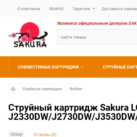
О компании
ВАЖНО
Гарантии
Доставка и самов
Являемся официальным дилером SAKURA
СОВМЕСТИМЫЕ КАРТРИДЖИ
СТРУЙНЫЕ КА
Brother
Brother
Струйные картриджи
Brother
Canon
Canon
Струйный картридж Sakura L
J2330DW/J2730DW/J3530DW/J3
Epson
Epson
HP
HP
Обзор
Отзывы (0)