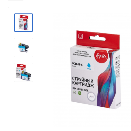
Konica Minolta
Kyocera Mita
Lexmark
OKI
Panasonic
Pantum
Ricoh
Samsung
Xerox