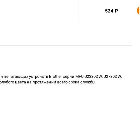
524
₽
я печатающих устройств Brother серии MFC-J2330DW, J2730DW,
олубого цвета на протяжении всего срока службы.