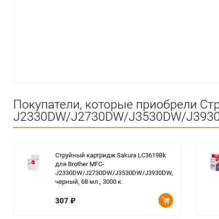
Покупатели, которые приобрели Стр
J2330DW/J2730DW/J3530DW/J3930DW, 
Струйный картридж Sakura LC3619Bk
для Brother MFC-
J2330DW/J2730DW/J3530DW/J3930DW,
черный, 68 мл., 3000 к.
307
₽