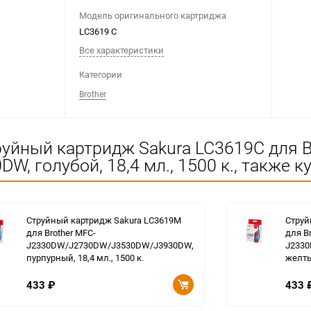
Модель оригинального картриджа
LC3619 C
Все характеристики
Категории
Brother
уйный картридж Sakura LC3619C для B
голубой, 18,4 мл., 1500 к., также к
Струйный картридж Sakura LC3619M
Струй
для Brother MFC-
для B
J2330DW/J2730DW/J3530DW/J3930DW,
J233
пурпурный, 18,4 мл., 1500 к.
желтый
433
₽
433