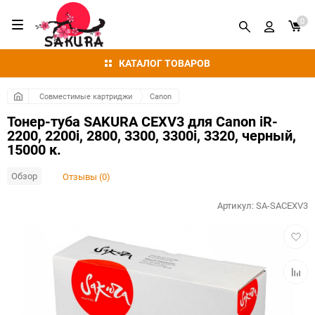
0
КАТАЛОГ ТОВАРОВ
Совместимые картриджи
Canon
Тонер-туба SAKURA CEXV3 для Canon iR-
2200, 2200i, 2800, 3300, 3300i, 3320, черный,
15000 к.
Обзор
Отзывы (0)
Артикул:
SA-SACEXV3
Добав
в
избра
Добав
к
сравн