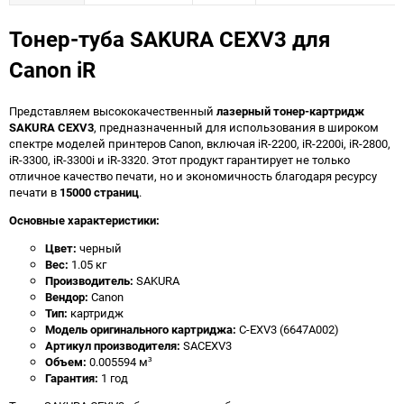
Тонер-туба SAKURA CEXV3 для
Canon iR
Представляем высококачественный
лазерный тонер-картридж
SAKURA CEXV3
, предназначенный для использования в широком
спектре моделей принтеров Canon, включая iR-2200, iR-2200i, iR-2800,
iR-3300, iR-3300i и iR-3320. Этот продукт гарантирует не только
отличное качество печати, но и экономичность благодаря ресурсу
печати в
15000 страниц
.
Основные характеристики:
Цвет:
черный
Вес:
1.05 кг
Производитель:
SAKURA
Вендор:
Canon
Тип:
картридж
Модель оригинального картриджа:
C-EXV3 (6647A002)
Артикул производителя:
SACEXV3
Объем:
0.005594 м³
Гарантия:
1 год