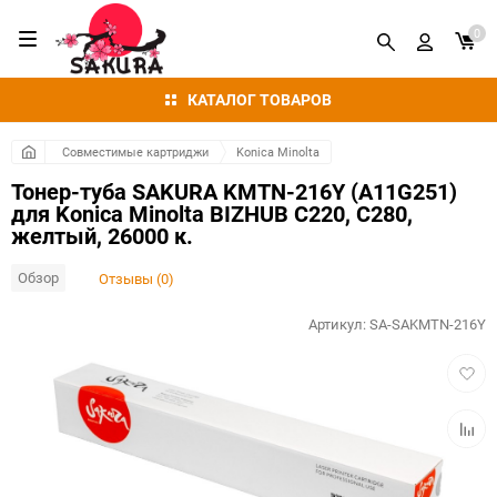
0
КАТАЛОГ ТОВАРОВ
Совместимые картриджи
Konica Minolta
Тонер-туба SAKURA KMTN-216Y (A11G251)
для Konica Minolta BIZHUB C220, C280,
желтый, 26000 к.
Обзор
Отзывы (0)
Артикул:
SA-SAKMTN-216Y
Добав
в
избра
Добав
к
сравн