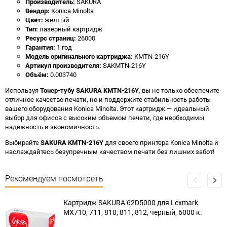
Производитель:
SAKURA
Вендор:
Konica Minolta
Цвет:
желтый
Тип:
лазерный картридж
Ресурс страниц:
26000
Гарантия:
1 год
Модель оригинального картриджа:
KMTN-216Y
Артикул производителя:
SAKMTN-216Y
Объём:
0.003740
Используя
Тонер-тубу SAKURA KMTN-216Y
, вы не только обеспечите
отличное качество печати, но и поддержите стабильность работы
вашего оборудования Konica Minolta. Этот картридж — идеальный
выбор для офисов с высоким объемом печати, где необходимы
надежность и экономичность.
Выбирайте
SAKURA KMTN-216Y
для своего принтера Konica Minolta и
наслаждайтесь безупречным качеством печати без лишних забот!
Рекомендуем посмотреть
Картридж SAKURA 62D5000 для Lexmark
MX710, 711, 810, 811, 812, черный, 6000 к.